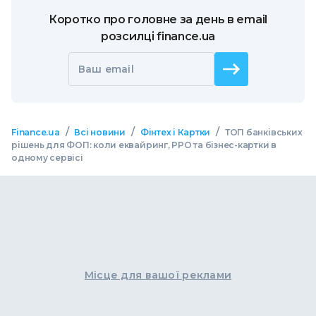
Коротко про головне за день в email
розсилці finance.ua
Ваш email
/
/
/
Finance.ua
Всі новини
Фінтех і Картки
ТОП банківських
рішень для ФОП: коли еквайринг, РРО та бізнес-картки в
одному сервісі
Місце для вашої реклами