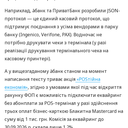
Наприклад, àбанк та ПриватБанк розробили JSON-
протокол — це єдиний касовий протокол, що
підтримує поєднання з усіма вендорами в парку
банку (Ingenico, Verifone, PAX). Водночас не
потрібно друкувати чеки з термінала (у разі
реалізації друкування термінального чека на
касовому принтері).
А у вищезгаданому àбанк станом на момент
написання тексту триває акція
«POSтійна
економія»
, згідно з умовами якої під час відкриття
рахунку ФОП є можливість підключити еквайринг
без абонплати за POS-термінал у разі здійснення
трьох оплат бізнес-карткою Блакитна Mastercard на
суму від 1 тис. грн. Комісія за еквайринг до
30.09.2026 р. складе лише 1,2%.