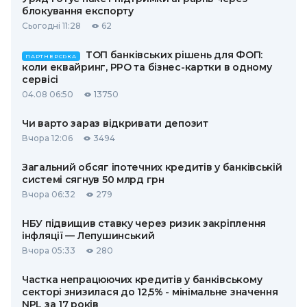
блокування експорту
Сьогодні 11:28
62
ТОП банківських рішень для ФОП:
ПАРТНЕРСЬКА
коли еквайринг, РРО та бізнес-картки в одному
сервісі
04.08 06:50
13750
Чи варто зараз відкривати депозит
Вчора 12:06
3494
Загальний обсяг іпотечних кредитів у банківській
системі сягнув 50 млрд грн
Вчора 06:32
279
НБУ підвищив ставку через ризик закріплення
інфляції — Лепушинський
Вчора 05:33
280
Частка непрацюючих кредитів у банківському
секторі знизилася до 12,5% - мінімальне значення
NPL за 17 років