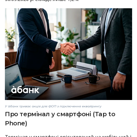
У àбанк триває акція для ФОП з підключення еквайрингу
Про термінал у смартфоні (Tap to
Phone)
Термінал у смартфоні орієнтований на мобільний і