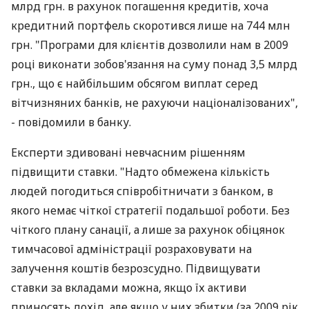
млрд грн. в рахунок погашення кредитів, хоча
кредитний портфель скоротився лише на 744 млн
грн. "Програми для клієнтів дозволили нам в 2009
році виконати зобов'язання на суму понад 3,5 млрд
грн., що є найбільшим обсягом виплат серед
вітчизняних банків, не рахуючи націоналізованих",
- повідомили в банку.
Експерти здивовані невчасним рішенням
підвищити ставки. "Надто обмежена кількість
людей погодиться співробітничати з банком, в
якого немає чіткої стратегії подальшої роботи. Без
чіткого плану санації, а лише за рахунок обіцянок
тимчасової адміністрації розраховувати на
залучення коштів безрозсудно. Підвищувати
ставки за вкладами можна, якщо їх активи
приносять дохід, але якщо у них збитки (за 2009 рік