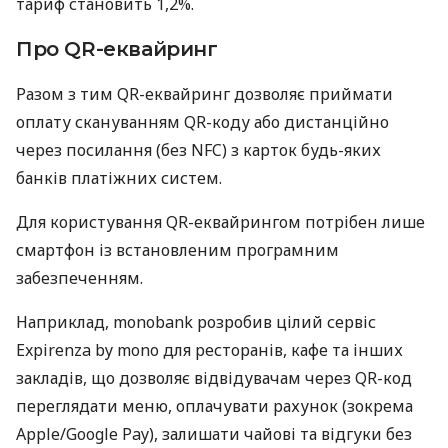
тариф становить 1,2%.
Про QR-еквайринг
Разом з тим QR-еквайринг дозволяє приймати
оплату скануванням QR-коду або дистанційно
через посилання (без NFC) з карток будь-яких
банків платіжних систем.
Для користування QR-еквайрингом потрібен лише
смартфон із встановленим програмним
забезпеченням.
Наприклад, monobank розробив цілий сервіс
Expirenza by mono для ресторанів, кафе та інших
закладів, що дозволяє відвідувачам через QR-код
переглядати меню, оплачувати рахунок (зокрема
Apple/Google Pay), залишати чайові та відгуки без