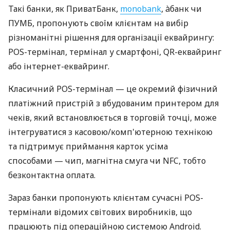
Такі банки, як ПриватБанк,
monobank
, àбанк чи
ПУМБ, пропонують своїм клієнтам на вибір
різноманітні рішення для організації еквайрингу:
POS-термінал, термінал у смартфоні, QR-еквайринг
або інтернет-еквайринг.
Класичний POS-термінал — це окремий фізичний
платіжний пристрій з вбудованим принтером для
чеків, який встановлюється в торговій точці, може
інтегруватися з касовою/комп'ютерною технікою
та підтримує приймання карток усіма
способами — чип, магнітна смуга чи NFC, тобто
безконтактна оплата.
Зараз банки пропонують клієнтам сучасні POS-
термінали відомих світових виробників, що
працюють під операційною системою Android.