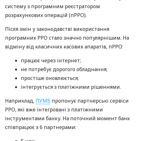
систему з програмним реєстратором
розрахункових операцій (пРРО).
Після змін у законодавстві використання
програмних РРО стало значно популярнішим. На
відміну від класичних касових апаратів, пРРО:
працює через інтернет;
не потребує дорогого обладнання;
простіше оновлюється;
інтегрується з платіжними рішеннями.
Наприклад,
ПУМБ
пропонує партнерські сервіси
РРО, які вже інтегровані з платіжними
інструментами банку. На поточний момент банк
співпрацює з 6 партнерами:
E-чек;