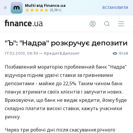
Multi від Finance.ua
ВСТАНОВИТИ
(8,9K+)
"Ъ": "Надра" розкручує депозити
17.02.2010, 06:30
—
Кредит&Депозит
6148
Позбавлений мораторію проблемний банк "Надра"
відучора підняв удвічі ставки за гривневими
депозитами - майже до 22,5%. Таким чином банк
планує втримати своїх клієнтів і залучити нових.
Враховуючи, що банк не видає кредити, йому буде
складно платити високі ставки, кажуть учасники
ринку.
Через три робочі дні після скасування річного