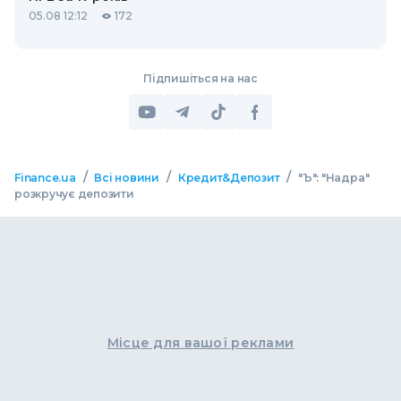
05.08 12:12
172
Підпишіться на нас
/
/
/
Finance.ua
Всі новини
Кредит&Депозит
"Ъ": "Надра"
розкручує депозити
Місце для вашої реклами