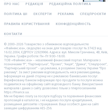
ПРО НАС
РЕДАКЦІЯ
РЕДАКЦІЙНА ПОЛІТИКА
ПОЛІТИКА ШІ
ЕКСПЕРТИ
РЕКЛАМА
СПЕЦПРОЄКТИ
ПРАВИЛА КОРИСТУВАННЯ
КОНФІДЕНЦІЙНІСТЬ
КОНТАКТИ
© 2000–2026 Товариство з обмеженою відповідальністю
«Файненс.юа», свідоцтво на знак для товарів і послуг № 37423 від
16.02.2004, ЄДРПОУ 22929966. Адреса: вул. Миколи Грінченка, 4В, Київ,
Україна. Графік роботи: Пн–Пт 9:00–18:00.
ТОВ «Файненс.юа» – незалежний фінансовий портал. Матеріали з
позначками “Р”, “Партнерська”, “Промо”, “Акція”, “Думка”, “Спецпроєкт”,
“Партнерський проєкт” – це реклама, в розумінні Закону України “Про
рекламу”. За зміст реклами відповідальність несе рекламодавець.
Інформація на даній сторінці не є рекламою банківських послуг.
Верифіковану банком інформацію про продукти та послуги можна
подивитися на офіційному сайті відповідного банку. Використання
матеріалів і даних з сайту дозволено тільки з гіперпосиланням
https://finance.ua.
Ми не беремо плату за послуги підбору та порівняння фінансових
пропозицій в каталогах, і не надаємо послуги кредитування,
розміщення депозитів і страхування. Ваші особисті дані на сайті
захищені шифруванням AES-256.