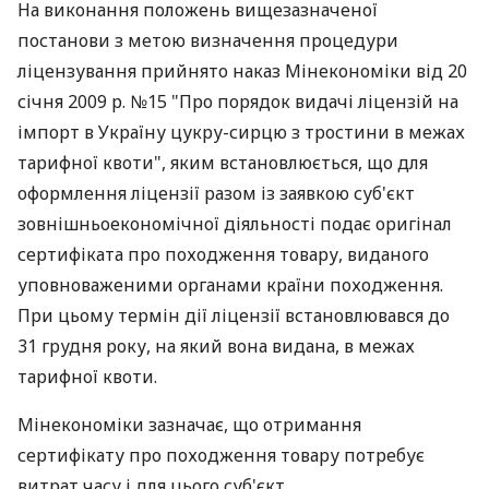
На виконання положень вищезазначеної
постанови з метою визначення процедури
ліцензування прийнято наказ Мінекономіки від 20
січня 2009 р. №15 "Про порядок видачі ліцензій на
імпорт в Україну цукру-сирцю з тростини в межах
тарифної квоти", яким встановлюється, що для
оформлення ліцензії разом із заявкою суб'єкт
зовнішньоекономічної діяльності подає оригінал
сертифіката про походження товару, виданого
уповноваженими органами країни походження.
При цьому термін дії ліцензії встановлювався до
31 грудня року, на який вона видана, в межах
тарифної квоти.
Мінекономіки зазначає, що отримання
сертифікату про походження товару потребує
витрат часу і для цього суб'єкт