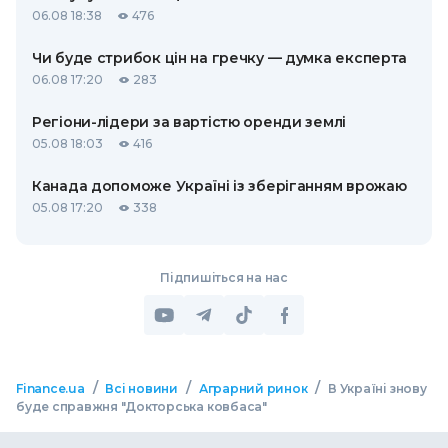
06.08 18:38
476
Чи буде стрибок цін на гречку — думка експерта
06.08 17:20
283
Регіони-лідери за вартістю оренди землі
05.08 18:03
416
Канада допоможе Україні із зберіганням врожаю
05.08 17:20
338
Підпишіться на нас
/
/
/
Finance.ua
Всі новини
Аграрний ринок
В Україні знову
буде справжня "Докторська ковбаса"