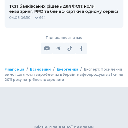
ТОП банківських рішень для ФОП: коли
еквайринг, РРО та бізнес-картки в одному сервісі
04.08 06:50
644
Підпишіться на нас
/
/
/
Finance.ua
Всі новини
Енергетика
Експерт: Посилення
вимог до якості вироблених в Україні нафтопродуктів з 1 січня
2011 року потрібно відстрочити
Місце для вашої реклами