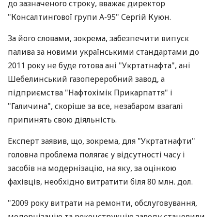
до зазначеного строку, вважає директор
"Консалтингової групи А-95" Сергій Куюн.
За його словами, зокрема, забезпечити випуск
палива за новими українськими стандартами до
2011 року не буде готова ані "Укртатнафта", ані
Шебелинський газопереробний завод, а
підприємства "Нафтохімік Прикарпаття" і
"Галичина", скоріше за все, незабаром взагалі
припинять свою діяльність.
Експерт заявив, що, зокрема, для "Укртатнафти"
головна проблема полягає у відсутності часу і
засобів на модернізацію, на яку, за оцінкою
фахівців, необхідно витратити біля 80 млн. дол.
"2009 року витрати на ремонти, обслуговування,
модернізацію та реконструкцію заводу становили