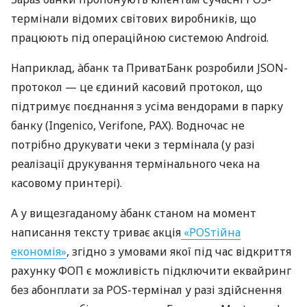
термінали відомих світових виробників, що
працюють під операційною системою Android.
Наприклад, àбанк та ПриватБанк розробили JSON-
протокол — це єдиний касовий протокол, що
підтримує поєднання з усіма вендорами в парку
банку (Ingenico, Verifone, PAX). Водночас не
потрібно друкувати чеки з термінала (у разі
реалізації друкування термінального чека на
касовому принтері).
А у вищезгаданому àбанк станом на момент
написання тексту триває акція
«POSтійна
економія»
, згідно з умовами якої під час відкриття
рахунку ФОП є можливість підключити еквайринг
без абонплати за POS-термінал у разі здійснення