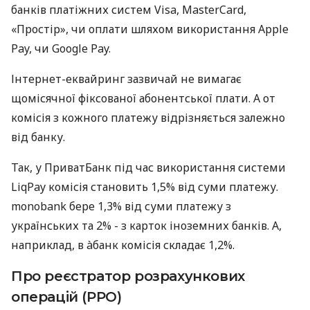
банків платіжних систем Visa, MasterCard,
«Простір», чи оплати шляхом використання Apple
Pay, чи Google Pay.
Інтернет-еквайринг зазвичай не вимагає
щомісячної фіксованої абонентської плати. А от
комісія з кожного платежу відрізняється залежно
від банку.
Так, у ПриватБанк під час використання системи
LiqPay комісія становить 1,5% від суми платежу.
monobank бере 1,3% від суми платежу з
українських та 2% - з карток іноземних банків. А,
наприклад, в àбанк комісія складає 1,2%.
Про реєстратор розрахункових
операцій (РРО)