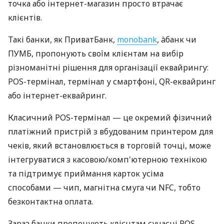
точка або інтернет-магазин просто втрачає
клієнтів.
Такі банки, як ПриватБанк,
monobank
, àбанк чи
ПУМБ, пропонують своїм клієнтам на вибір
різноманітні рішення для організації еквайрингу:
POS-термінал, термінал у смартфоні, QR-еквайринг
або інтернет-еквайринг.
Класичний POS-термінал — це окремий фізичний
платіжний пристрій з вбудованим принтером для
чеків, який встановлюється в торговій точці, може
інтегруватися з касовою/комп'ютерною технікою
та підтримує приймання карток усіма
способами — чип, магнітна смуга чи NFC, тобто
безконтактна оплата.
Зараз банки пропонують клієнтам сучасні POS-