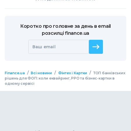
Коротко про головне за день в email
розсилці finance.ua
Ваш email
/
/
/
Finance.ua
Всі новини
Фінтех і Картки
ТОП банківських
рішень для ФОП: коли еквайринг, РРО та бізнес-картки в
одному сервісі