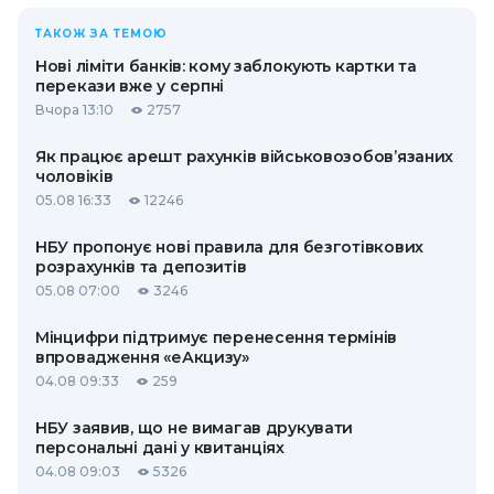
ТАКОЖ ЗА ТЕМОЮ
Нові ліміти банків: кому заблокують картки та
перекази вже у серпні
Вчора 13:10
2757
Як працює арешт рахунків військовозобов’язаних
чоловіків
05.08 16:33
12246
НБУ пропонує нові правила для безготівкових
розрахунків та депозитів
05.08 07:00
3246
Мінцифри підтримує перенесення термінів
впровадження «еАкцизу»
04.08 09:33
259
НБУ заявив, що не вимагав друкувати
персональні дані у квитанціях
04.08 09:03
5326