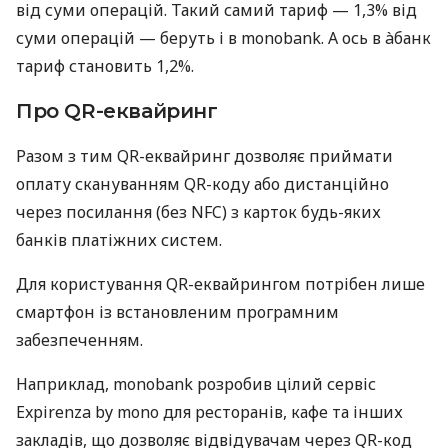
від суми операцій. Такий самий тариф — 1,3% від
суми операцій — беруть і в monobank. А ось в àбанк
тариф становить 1,2%.
Про QR-еквайринг
Разом з тим QR-еквайринг дозволяє приймати
оплату скануванням QR-коду або дистанційно
через посилання (без NFC) з карток будь-яких
банків платіжних систем.
Для користування QR-еквайрингом потрібен лише
смартфон із встановленим програмним
забезпеченням.
Наприклад, monobank розробив цілий сервіс
Expirenza by mono для ресторанів, кафе та інших
закладів, що дозволяє відвідувачам через QR-код