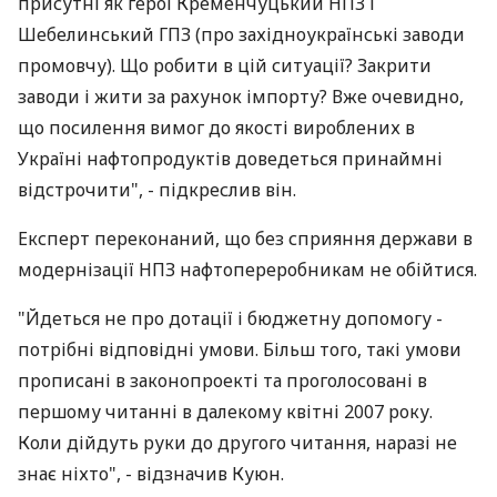
присутні як герої Кременчуцький НПЗ і
Шебелинський ГПЗ (про західноукраїнські заводи
промовчу). Що робити в цій ситуації? Закрити
заводи і жити за рахунок імпорту? Вже очевидно,
що посилення вимог до якості вироблених в
Україні нафтопродуктів доведеться принаймні
відстрочити", - підкреслив він.
Експерт переконаний, що без сприяння держави в
модернізації НПЗ нафтопереробникам не обійтися.
"Йдеться не про дотації і бюджетну допомогу -
потрібні відповідні умови. Більш того, такі умови
прописані в законопроекті та проголосовані в
першому читанні в далекому квітні 2007 року.
Коли дійдуть руки до другого читання, наразі не
знає ніхто", - відзначив Куюн.