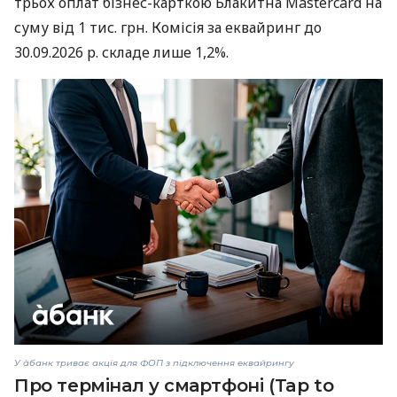
трьох оплат бізнес-карткою Блакитна Mastercard на
суму від 1 тис. грн. Комісія за еквайринг до
30.09.2026 р. складе лише 1,2%.
У àбанк триває акція для ФОП з підключення еквайрингу
Про термінал у смартфоні (Tap to