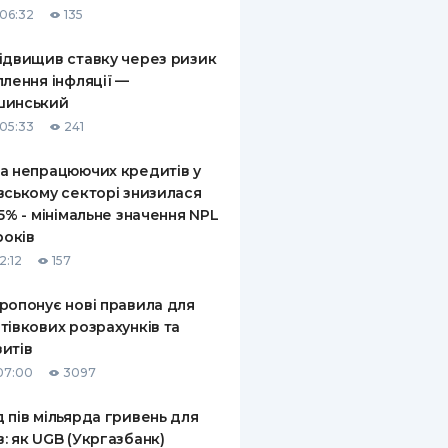
06:32
135
КИ ПО
ВАННЮ
ідвищив ставку через ризик
плення інфляції —
ХОВІ ПОЛІСИ
шинський
05:33
241
І КОМПАНІЇ
а непрацюючих кредитів у
 ПРО СТРАХОВІ
Ї
вському секторі знизилася
,5% - мінімальне значення NPL
А І ОПЛАТА
років
2:12
157
И
ропонує нові правила для
тівкових розрахунків та
итів
07:00
3097
 пів мільярда гривень для
: як UGB (Укргазбанк)