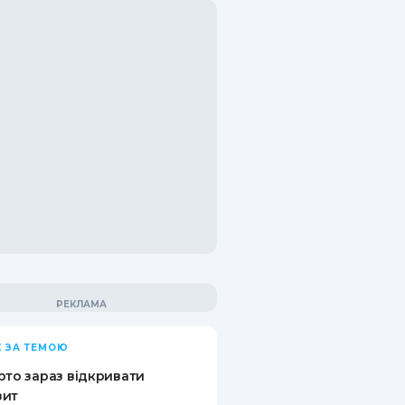
 ЗА ТЕМОЮ
рто зараз відкривати
зит