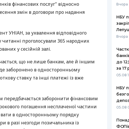
нків фінансових послуг" відносно
Вчора 
РЕЙТИНГ ДЕБЕТОВИХ
ПУТІВНИ
есення змін в договори про надання
КАРТОК
СТРАХУ
НБУ п
закрі
ЩОМІСЯЧНИЙ ОГЛЯД
ВСІ СТРА
Лепу
нт УНІАН, за ухвалення відповідного
КЕШБЕКУ
Вчора 
СТРАХОВ
 читанні проголосували 365 народних
ПУТІВНИКИ ПО
ованих у сесійній залі.
Частк
БАНКІВСЬКИХ КАРТКАХ
ВІДГУКИ
КОМПАНІ
банкі
ається, що не лише банкам, але й іншим
до 12
ДОСТАВК
за 17 
де заборонено в односторонньому
05.08 1
ткову ставку та інші платежі із вже
КОНТАКТ
НБУ п
безго
ом передбачається заборонити фінансовим
депоз
рокового погашення несплаченої частини
05.08 
ривати в односторонньому порядку
Понад
ри в разі незгоди позичальника із
ФОПів