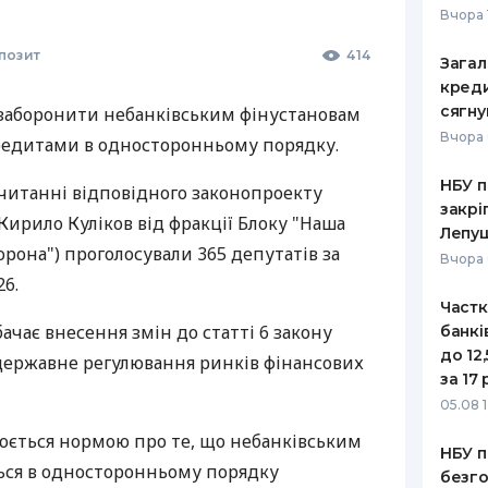
Вчора 
позит
414
Загал
креди
сягну
 заборонити небанківським фінустановам
Вчора 
редитами в односторонньому порядку.
НБУ п
читанні відповідного законопроекту
закрі
 Кирило Куліков від фракції Блоку "Наша
Лепу
орона") проголосували 365 депутатів за
Вчора 
6.
Частк
чає внесення змін до статті 6 закону
банкі
до 12
 державне регулювання ринків фінансових
за 17 
05.08 1
нюється нормою про те, що небанківським
НБУ п
ься в односторонньому порядку
безго