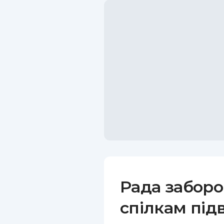
Рада забор
спілкам під