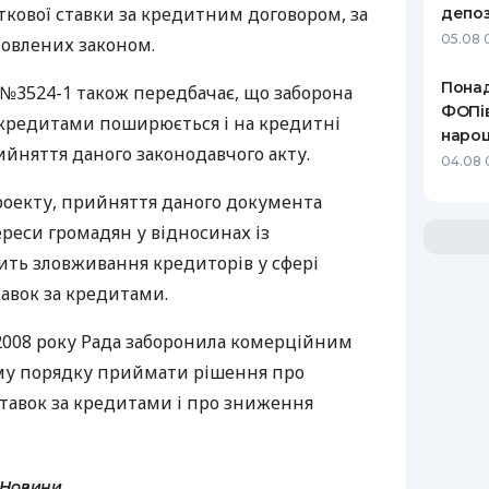
ткової ставки за кредитним договором, за
депоз
05.08 
новлених законом.
Понад
№3524-1 також передбачає, що заборона
ФОПів
 кредитами поширюється і на кредитні
нарощ
ийняття даного законодавчого акту.
04.08 
роекту, прийняття даного документа
реси громадян у відносинах із
ить зловживання кредиторів у сфері
авок за кредитами.
 2008 року Рада заборонила комерційним
му порядку приймати рішення про
ставок за кредитами і про зниження
 Новини