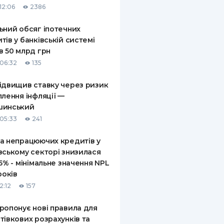
12:06
2386
ьний обсяг іпотечних
тів у банківській системі
в 50 млрд грн
06:32
135
ідвищив ставку через ризик
плення інфляції —
шинський
05:33
241
а непрацюючих кредитів у
вському секторі знизилася
,5% - мінімальне значення NPL
років
2:12
157
ропонує нові правила для
тівкових розрахунків та