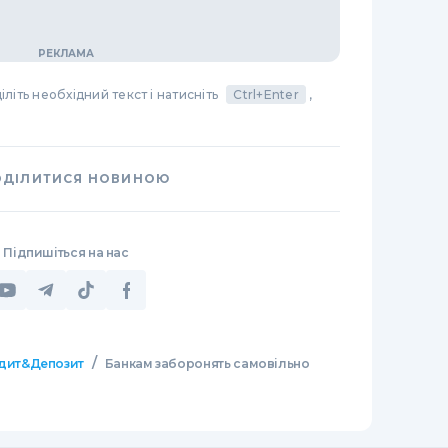
літь необхідний текст і натисніть
Ctrl+Enter
,
ОДІЛИТИСЯ НОВИНОЮ
Підпишіться на нас
/
дит&Депозит
Банкам заборонять самовільно