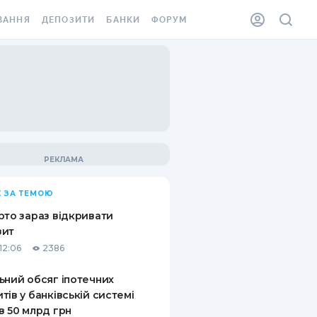
ВАННЯ
ДЕПОЗИТИ
БАНКИ
ФОРУМ
ІЛКА
ВСІ ДЕПОЗИТИ
ВСІ БАНКИ
АННЯ ЖИТЛА ВІД
ДЕПОЗИТИ В USD
ВІДГУКИ ПРО БАНКИ
 ШАХЕДІВ
ДЕПОЗИТИ В EUR
МІКРОФІНАНСОВІ
ХОВКА ЗА КОРДОН
ОРГАНІЗАЦІЇ
БОНУС ДО ДЕПОЗИТІВ
ВІДГУКИ ПРО МФО
УМОВИ АКЦІЇ
КАРТА
 ЗА ТЕМОЮ
ПИТАННЯ ТА ВІДПОВІДІ
ННА ВІНЬЄТКА
рто зараз відкривати
ДЕПОЗИТНИЙ КАЛЬКУЛЯТОР
зит
 СПІВРОБІТНИКІВ
12:06
2386
ПУТІВНИКИ ПО
SSISTANCE
ЗАОЩАДЖЕННЯМ
ьний обсяг іпотечних
тів у банківській системі
АННЯ ВІД
в 50 млрд грн
Х ВИПАДКІВ