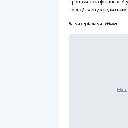
пропозицією фінансової у
передбачену кредитним 
За матеріалами:
УНІАН
Місц