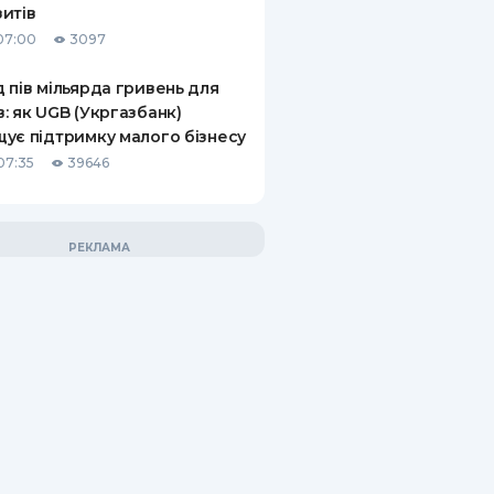
итів
07:00
3097
 пів мільярда гривень для
: як UGB (Укргазбанк)
ує підтримку малого бізнесу
07:35
39646