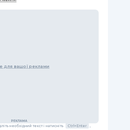
е для вашої реклами
літь необхідний текст і натисніть
Ctrl+Enter
,