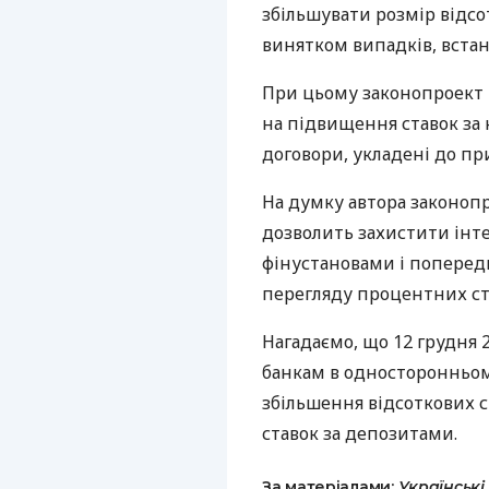
збільшувати розмір відсо
винятком випадків, вста
При цьому законопроект 
на підвищення ставок за
договори, укладені до пр
На думку автора законоп
дозволить захистити інте
фінустановами і поперед
перегляду процентних ст
Нагадаємо, що 12 грудня
банкам в односторонньо
збільшення відсоткових 
ставок за депозитами.
За матеріалами:
Українські