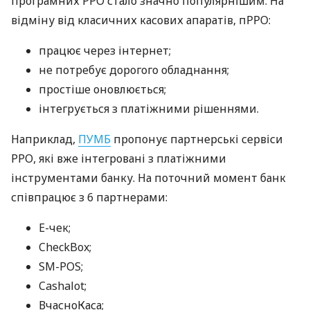
програмних РРО стало значно популярнішим. На
відміну від класичних касових апаратів, пРРО:
працює через інтернет;
не потребує дорогого обладнання;
простіше оновлюється;
інтегрується з платіжними рішеннями.
Наприклад,
ПУМБ
пропонує партнерські сервіси
РРО, які вже інтегровані з платіжними
інструментами банку. На поточний момент банк
співпрацює з 6 партнерами:
E-чек;
CheckBox;
SM-POS;
Cashalot;
ВчасноКаса;