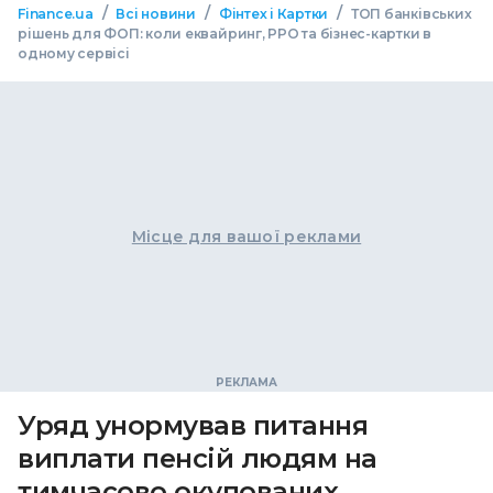
/
/
/
Finance.ua
Всі новини
Фінтех і Картки
ТОП банківських
рішень для ФОП: коли еквайринг, РРО та бізнес-картки в
одному сервісі
Місце для вашої реклами
Уряд унормував питання
виплати пенсій людям на
тимчасово окупованих