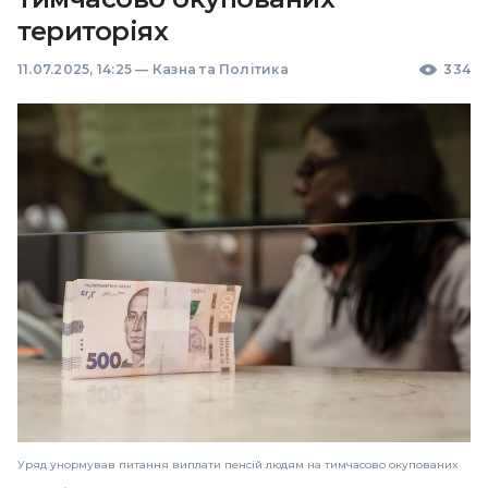
територіях
11.07.2025, 14:25
—
Казна та Політика
334
Уряд унормував питання виплати пенсій людям на тимчасово окупованих