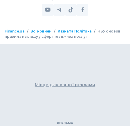
/
/
/
Finance.ua
Всі новини
Казна та Політика
НБУ оновив
правила нагляду у сфері платіжних послуг
Місце для вашої реклами