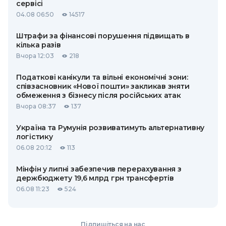
сервісі
04.08 06:50
14517
Штрафи за фінансові порушення підвищать в
кілька разів
Вчора 12:03
218
Податкові канікули та вільні економічні зони:
співзасновник «Нової пошти» закликав зняти
обмеження з бізнесу після російських атак
Вчора 08:37
137
Україна та Румунія розвиватимуть альтернативну
логістику
06.08 20:12
113
Мінфін у липні забезпечив перерахування з
держбюджету 19,6 млрд грн трансфертів
06.08 11:23
524
Підпишіться на нас