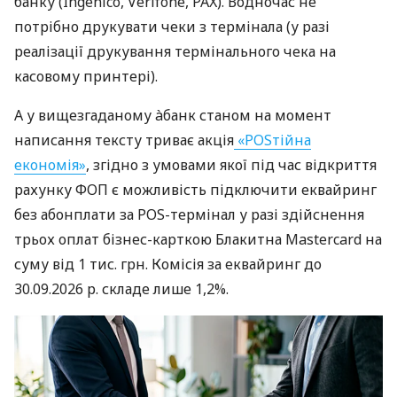
банку (Ingenico, Verifone, PAX). Водночас не
потрібно друкувати чеки з термінала (у разі
реалізації друкування термінального чека на
касовому принтері).
А у вищезгаданому àбанк станом на момент
написання тексту триває акція
«POSтійна
економія»
, згідно з умовами якої під час відкриття
рахунку ФОП є можливість підключити еквайринг
без абонплати за POS-термінал у разі здійснення
трьох оплат бізнес-карткою Блакитна Mastercard на
суму від 1 тис. грн. Комісія за еквайринг до
30.09.2026 р. складе лише 1,2%.