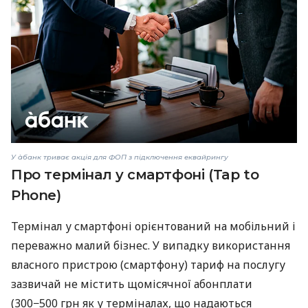
У àбанк триває акція для ФОП з підключення еквайрингу
Про термінал у смартфоні (Tap to
Phone)
Термінал у смартфоні орієнтований на мобільний і
переважно малий бізнес. У випадку використання
власного пристрою (смартфону) тариф на послугу
зазвичай не містить щомісячної абонплати
(300−500 грн як у терміналах, що надаються