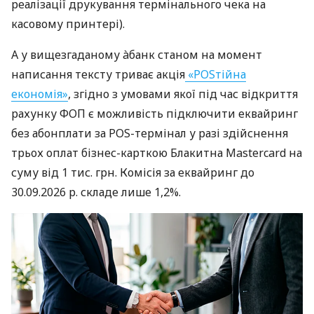
реалізації друкування термінального чека на
касовому принтері).
А у вищезгаданому àбанк станом на момент
написання тексту триває акція
«POSтійна
економія»
, згідно з умовами якої під час відкриття
рахунку ФОП є можливість підключити еквайринг
без абонплати за POS-термінал у разі здійснення
трьох оплат бізнес-карткою Блакитна Mastercard на
суму від 1 тис. грн. Комісія за еквайринг до
30.09.2026 р. складе лише 1,2%.