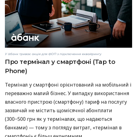
У àбанк триває акція для ФОП з підключення еквайрингу
Про термінал у смартфоні (Tap to
Phone)
Термінал у смартфоні орієнтований на мобільний і
переважно малий бізнес. У випадку використання
власного пристрою (смартфону) тариф на послугу
зазвичай не містить щомісячної абонплати
(300−500 грн як у терміналах, що надаються
банками) — тому з погляду витрат, «термінал в
смартфоні» є більш економним.