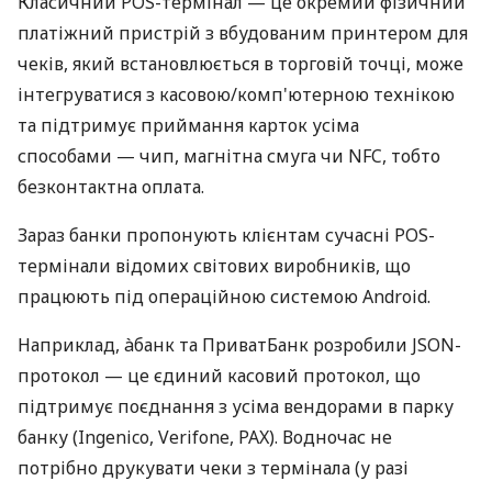
Класичний POS-термінал — це окремий фізичний
платіжний пристрій з вбудованим принтером для
чеків, який встановлюється в торговій точці, може
інтегруватися з касовою/комп'ютерною технікою
та підтримує приймання карток усіма
способами — чип, магнітна смуга чи NFC, тобто
безконтактна оплата.
Зараз банки пропонують клієнтам сучасні POS-
термінали відомих світових виробників, що
працюють під операційною системою Android.
Наприклад, àбанк та ПриватБанк розробили JSON-
протокол — це єдиний касовий протокол, що
підтримує поєднання з усіма вендорами в парку
банку (Ingenico, Verifone, PAX). Водночас не
потрібно друкувати чеки з термінала (у разі