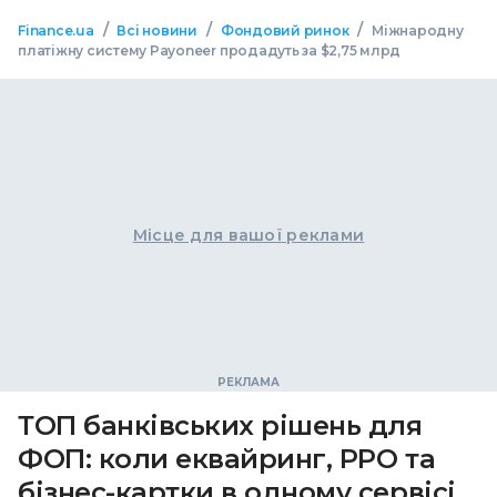
/
/
/
Finance.ua
Всі новини
Фондовий ринок
Міжнародну
платіжну систему Payoneer продадуть за $2,75 млрд
Місце для вашої реклами
ТОП банківських рішень для
ФОП: коли еквайринг, РРО та
бізнес-картки в одному сервісі