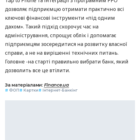
Tap to Phone та інтеграції з програмним РРО
дозволяє підприємцю отримати практично всі
ключові фінансові інструменти «під одним
дахом». Такий підхід скорочує час на
адміністрування, спрощує облік і допомагає
підприємцям зосередитися на розвитку власної
справи, а не на вирішенні технічних питань.
Головне -на старті правильно вибрати банк, який
дозволить все це втілити.
За матеріалами:
Finance.ua
#
ФОП
#
Картки
#
Інтернет-Банкінг