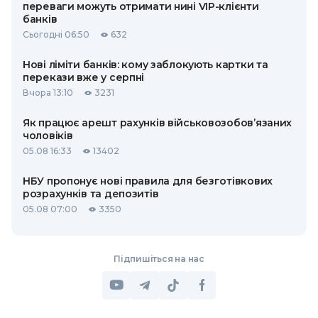
переваги можуть отримати нині VIP-клієнти
банків
Сьогодні 06:50
632
Нові ліміти банків: кому заблокують картки та
перекази вже у серпні
Вчора 13:10
3231
Як працює арешт рахунків військовозобов’язаних
чоловіків
05.08 16:33
13402
НБУ пропонує нові правила для безготівкових
розрахунків та депозитів
05.08 07:00
3350
Підпишіться на нас