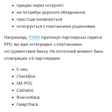
працює через інтернет;
не потребує дорогого обладнання;
простіше оновлюється;
інтегрується з платіжними рішеннями.
Наприклад,
ПУМБ
пропонує партнерські сервіси
РРО, які вже інтегровані з платіжними
інструментами банку. На поточний момент банк
співпрацює з 6 партнерами:
E-чек;
CheckBox;
SM-POS;
Cashalot;
ВчасноКаса;
СмартКаса.