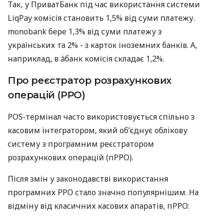
Так, у ПриватБанк під час використання системи
LiqPay комісія становить 1,5% від суми платежу.
monobank бере 1,3% від суми платежу з
українських та 2% - з карток іноземних банків. А,
наприклад, в àбанк комісія складає 1,2%.
Про реєстратор розрахункових
операцій (РРО)
POS-термінал часто використовується спільно з
касовим інтегратором, який об’єднує облікову
систему з програмним реєстратором
розрахункових операцій (пРРО).
Після змін у законодавстві використання
програмних РРО стало значно популярнішим. На
відміну від класичних касових апаратів, пРРО: