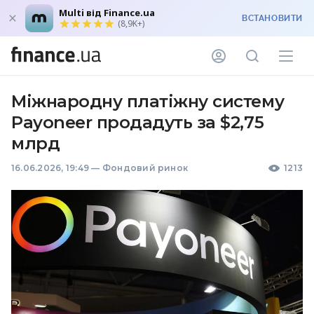
Multi від Finance.ua
ВСТАНОВИТИ
(8,9K+)
Міжнародну платіжну систему
Payoneer продадуть за $2,75
млрд
16.06.2026, 19:49
—
Фондовий ринок
1213