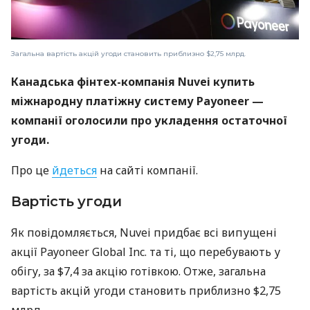
Загальна вартість акцій угоди становить приблизно $2,75 млрд.
Канадська фінтех-компанія Nuvei купить
міжнародну платіжну систему Payoneer —
компанії оголосили про укладення остаточної
угоди.
Про це
йдеться
на сайті компанії.
Вартість угоди
Як повідомляється, Nuvei придбає всі випущені
акції Payoneer Global Inc. та ті, що перебувають у
обігу, за $7,4 за акцію готівкою. Отже, загальна
вартість акцій угоди становить приблизно $2,75
млрд.