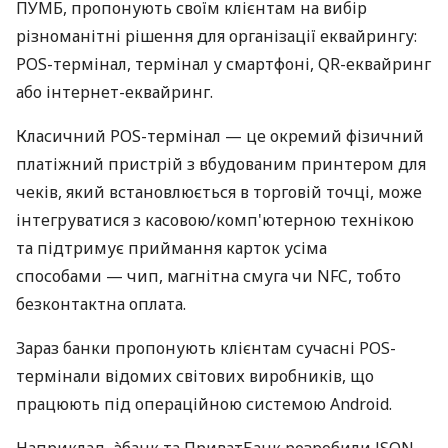
ПУМБ, пропонують своїм клієнтам на вибір
різноманітні рішення для організації еквайрингу:
POS-термінал, термінал у смартфоні, QR-еквайринг
або інтернет-еквайринг.
Класичний POS-термінал — це окремий фізичний
платіжний пристрій з вбудованим принтером для
чеків, який встановлюється в торговій точці, може
інтегруватися з касовою/комп'ютерною технікою
та підтримує приймання карток усіма
способами — чип, магнітна смуга чи NFC, тобто
безконтактна оплата.
Зараз банки пропонують клієнтам сучасні POS-
термінали відомих світових виробників, що
працюють під операційною системою Android.