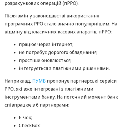
розрахункових операцій (пРРО).
Після змін у законодавстві використання
програмних РРО стало значно популярнішим. На
відміну від класичних касових апаратів, пРРО:
працює через інтернет;
не потребує дорогого обладнання;
простіше оновлюється;
інтегрується з платіжними рішеннями.
Наприклад,
ПУМБ
пропонує партнерські сервіси
РРО, які вже інтегровані з платіжними
інструментами банку. На поточний момент банк
співпрацює з 6 партнерами:
E-чек;
CheckBox;