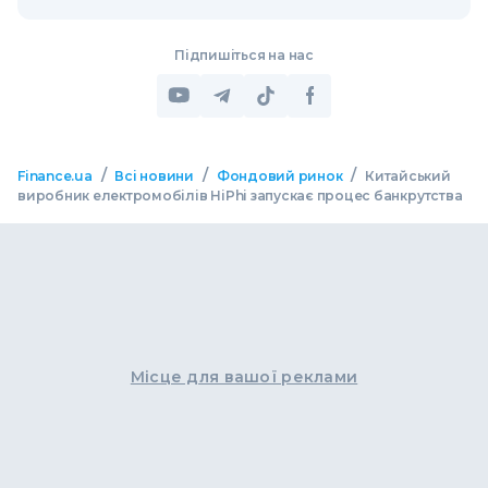
Підпишіться на нас
/
/
/
Finance.ua
Всі новини
Фондовий ринок
Китайський
виробник електромобілів HiPhi запускає процес банкрутства
Місце для вашої реклами