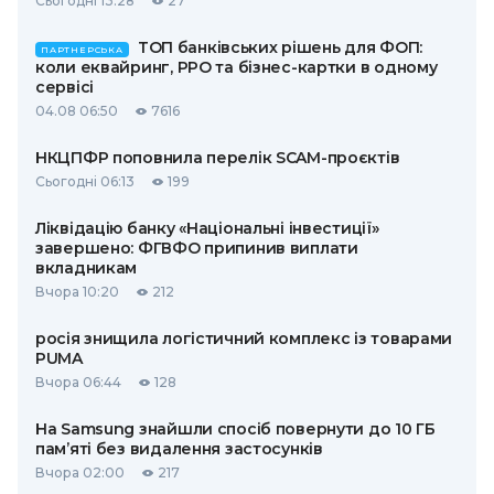
Сьогодні 13:28
27
ТОП банківських рішень для ФОП:
ПАРТНЕРСЬКА
коли еквайринг, РРО та бізнес-картки в одному
сервісі
04.08 06:50
7616
НКЦПФР поповнила перелік SCAM-проєктів
Сьогодні 06:13
199
Ліквідацію банку «Національні інвестиції»
завершено: ФГВФО припинив виплати
вкладникам
Вчора 10:20
212
росія знищила логістичний комплекс із товарами
PUMA
Вчора 06:44
128
На Samsung знайшли спосіб повернути до 10 ГБ
пам’яті без видалення застосунків
Вчора 02:00
217