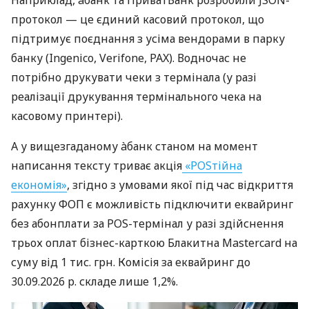
Наприклад, àбанк та ПриватБанк розробили JSON-
протокол — це єдиний касовий протокол, що
підтримує поєднання з усіма вендорами в парку
банку (Ingenico, Verifone, PAX). Водночас не
потрібно друкувати чеки з термінала (у разі
реалізації друкування термінального чека на
касовому принтері).
А у вищезгаданому àбанк станом на момент
написання тексту триває акція
«POSтійна
економія»
, згідно з умовами якої під час відкриття
рахунку ФОП є можливість підключити еквайринг
без абонплати за POS-термінал у разі здійснення
трьох оплат бізнес-карткою Блакитна Mastercard на
суму від 1 тис. грн. Комісія за еквайринг до
30.09.2026 р. складе лише 1,2%.