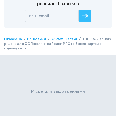
розсилці finance.ua
Ваш email
/
/
/
Finance.ua
Всі новини
Фінтех і Картки
ТОП банківських
рішень для ФОП: коли еквайринг, РРО та бізнес-картки в
одному сервісі
Місце для вашої реклами