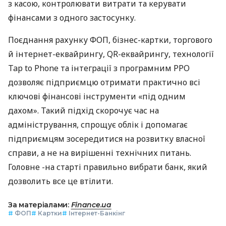
з касою, контролювати витрати та керувати
фінансами з одного застосунку.
Поєднання рахунку ФОП, бізнес-картки, торгового
й інтернет-еквайрингу, QR-еквайрингу, технології
Tap to Phone та інтеграції з програмним РРО
дозволяє підприємцю отримати практично всі
ключові фінансові інструменти «під одним
дахом». Такий підхід скорочує час на
адміністрування, спрощує облік і допомагає
підприємцям зосередитися на розвитку власної
справи, а не на вирішенні технічних питань.
Головне -на старті правильно вибрати банк, який
дозволить все це втілити.
За матеріалами:
Finance.ua
#
ФОП
#
Картки
#
Інтернет-Банкінг