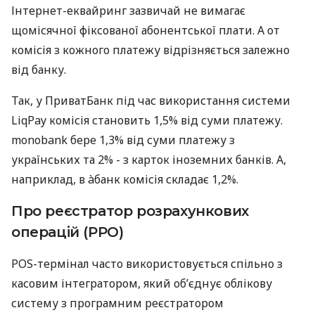
Інтернет-еквайринг зазвичай не вимагає
щомісячної фіксованої абонентської плати. А от
комісія з кожного платежу відрізняється залежно
від банку.
Так, у ПриватБанк під час використання системи
LiqPay комісія становить 1,5% від суми платежу.
monobank бере 1,3% від суми платежу з
українських та 2% - з карток іноземних банків. А,
наприклад, в àбанк комісія складає 1,2%.
Про реєстратор розрахункових
операцій (РРО)
POS-термінал часто використовується спільно з
касовим інтегратором, який об’єднує облікову
систему з програмним реєстратором