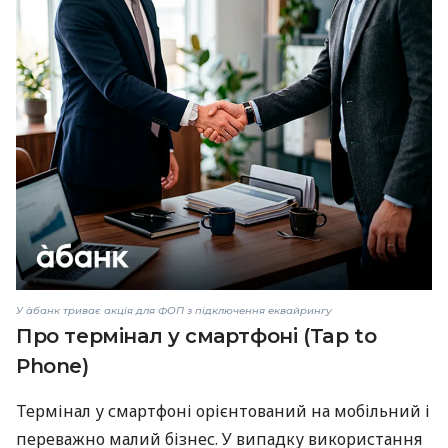
У àбанк триває акція для ФОП з підключення еквайрингу
Про термінал у смартфоні (Tap to
Phone)
Термінал у смартфоні орієнтований на мобільний і
переважно малий бізнес. У випадку використання