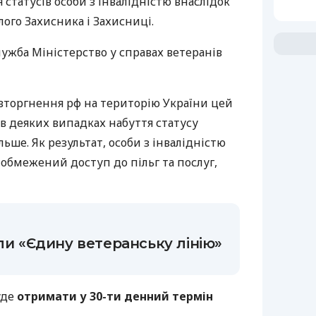
статусів особи з інвалідністю внаслідок
блого Захисника і Захисниці.
ужба Міністерство у справах ветеранів
вторгнення рф на територію України цей
в деяких випадках набуття статусу
льше. Як результат, особи з інвалідністю
обмежений доступ до пільг та послуг,
ли «Єдину ветеранську лінію»
уде
отримати у 30-ти денний термін