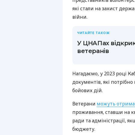
представників волонтерсь
які стали на захист держ
війни.
ЧИТАЙТЕ ТАКОЖ
У ЦНАПах відкрию
ветеранів
Нагадаємо, у 2023 році Ка
документів, які потрібно
бойових дій.
Ветерани
можуть отрима
проживання, ставши на к
ради та адміністрації, як
бюджету.