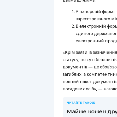
двома шляхами:
У паперовій формі
зареєстрованого мі
В електронній форм
єдиного державного
електронний продук
«Крім заяви із зазначенн
статусу, по суті більше ні
документів — це обов’язо
загиблих, а компетентних
повний пакет документів
посадових осіб», — наголо
ЧИТАЙТЕ ТАКОЖ
Майже кожен дру