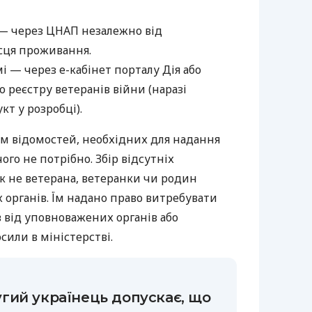
 — через ЦНАП незалежно від
сця проживання.
і — через е-кабінет порталу Дія або
 реєстру ветеранів війни (наразі
т у розробці).
ям відомостей, необхідних для надання
чого не потрібно. Збір відсутніх
к не ветерана, ветеранки чи родин
 органів. Їм надано право витребувати
 від уповноважених органів або
сили в міністерстві.
гий українець допускає, що