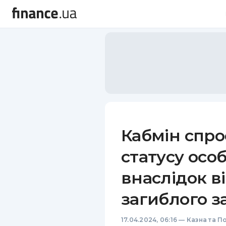
Кабмін спр
статусу особ
внаслідок ві
загиблого з
17.04.2024, 06:16
—
Казна та П