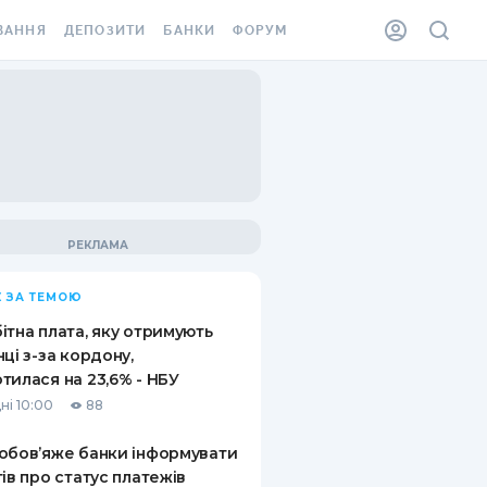
ВАННЯ
ДЕПОЗИТИ
БАНКИ
ФОРУМ
ІЛКА
ВСІ ДЕПОЗИТИ
ВСІ БАНКИ
АННЯ ЖИТЛА ВІД
ДЕПОЗИТИ В USD
ВІДГУКИ ПРО БАНКИ
 ШАХЕДІВ
ДЕПОЗИТИ В EUR
МІКРОФІНАНСОВІ
ХОВКА ЗА КОРДОН
ОРГАНІЗАЦІЇ
БОНУС ДО ДЕПОЗИТІВ
ВІДГУКИ ПРО МФО
УМОВИ АКЦІЇ
КАРТА
 ЗА ТЕМОЮ
ПИТАННЯ ТА ВІДПОВІДІ
ННА ВІНЬЄТКА
ітна плата, яку отримують
ДЕПОЗИТНИЙ КАЛЬКУЛЯТОР
нці з-за кордону,
 СПІВРОБІТНИКІВ
тилася на 23,6% - НБУ
ПУТІВНИКИ ПО
ні 10:00
88
SSISTANCE
ЗАОЩАДЖЕННЯМ
обов’яже банки інформувати
АННЯ ВІД
тів про статус платежів
Х ВИПАДКІВ