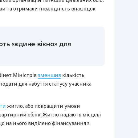
ких організацій та інших цивільних осіб,
ави та отримали інвалідність внаслідок
ть «єдине вікно» для
бінет Міністрів
зменшив
кількість
 подати для набуття статусу учасника
ти
житло, або покращити умови
вартирний облік. Житло надають місцеві
що на нього виділено фінансування з