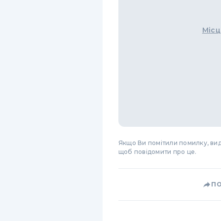
Місц
Якщо Ви помітили помилку, виді
щоб повідомити про це.
П