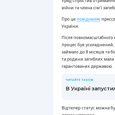
Уряд спростив отримання 
війни та члена сім'ї заги
Про це
повідомляє
прессл
України.
Після повномасштабного 
процес був ускладнений, 
займало до 8 місяців та бі
та родини загиблих мали 
гарантованих державою.
ЧИТАЙТЕ ТАКОЖ
В Україні запусти
Відтепер статус можна б