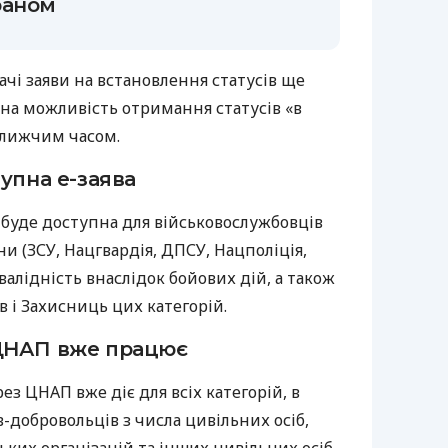
раном
чі заяви на встановлення статусів ще
на можливість отримання статусів «в
ближчим часом.
упна е-заява
 буде доступна для військовослужбовців
и (ЗСУ, Нацгвардія, ДПСУ, Нацполіція,
нвалідність внаслідок бойових дій, а також
в і Захисниць цих категорій.
ЦНАП вже працює
з ЦНАП вже діє для всіх категорій, в
в-добровольців з числа цивільних осіб,