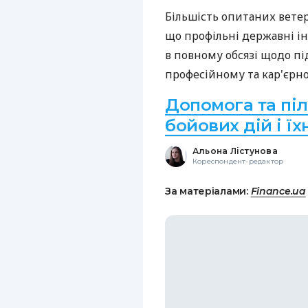
Більшість опитаних ветер
що профільні державні і
в повному обсязі щодо пі
професійному та кар'єрн
Допомога та піл
бойових дій і їхн
Альона Лістунова
Кореспондент-редактор
За матеріалами:
Finance.ua