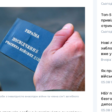
Сьогод
РЕЙТИНГ ДЕБЕТОВИХ
ПУТІВНИ
КАРТОК
СТРАХУ
Топ-5
приві
ЩОМІСЯЧНИЙ ОГЛЯД
ВСІ СТРА
отрим
КЕШБЕКУ
Сьогод
СТРАХОВ
ПУТІВНИКИ ПО
Нові 
БАНКІВСЬКИХ КАРТКАХ
ВІДГУКИ
КОМПАНІ
забло
вже у
ДОСТАВК
Вчора 
КОНТАКТ
Як пр
війсь
05.08 1
НБУ п
би з інвалідністю внаслідок війни та члена сім'ї загиблого
безго
депоз
05.08 