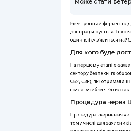
може стати вете
Електронний формат пода
доопрацьовується. Техніч
один клік» з’явиться най
Для кого буде дост
На першому етапі е-заява
сектору безпеки та оборон
СБУ, СЗР), які отримали і
сімей загиблих Захисникі
Процедура через 
Процедура звернення чере
тому числі для захисникі