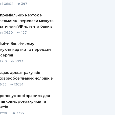
ні 08:02
397
КИ ПО
ВАННЮ
 преміальних карток з
леями: які переваги можуть
ХОВІ ПОЛІСИ
ати нині VIP-клієнти банків
ні 06:50
427
І КОМПАНІЇ
ліміти банків: кому
 ПРО СТРАХОВІ
Ї
кують картки та перекази
 серпні
А І ОПЛАТА
13:10
3093
И
ацює арешт рахунків
ковозобов’язаних чоловіків
6:33
13054
ропонує нові правила для
тівкових розрахунків та
итів
07:00
3327