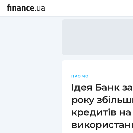
ПРОМО
Ідея Банк за
року збільш
кредитів на 
використан