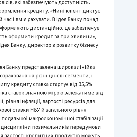
вісів, які забезпечують доступність,
формлення кредиту. «Нині клієнт диктує
й час і вміє рахувати. В Ідея Банку понад
 оформляють дистанційно, це забезпечує
ть оформити кредит за три хвилини»,
Ідея Банку, директор з розвитку бізнесу
Ідея Банку представлена широка лінійка
зрахована на різні цінові сегменти, і
типу кредиту ставка стартує від 35,5%
іка ставок значною мірою залежатиме від
, рівня інфляції, вартості ресурсів для
кової ставки НБУ й загального рівня
і подальшої макроекономічної стабілізації
ї дисципліни позичальників передумови
я вартості кредитних продуктів можуть