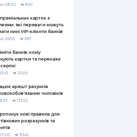
ні 08:02
830
КИ ПО
ВАННЮ
 преміальних карток з
леями: які переваги можуть
ХОВІ ПОЛІСИ
ати нині VIP-клієнти банків
ні 06:50
587
І КОМПАНІЇ
ліміти банків: кому
 ПРО СТРАХОВІ
Ї
кують картки та перекази
 серпні
А І ОПЛАТА
13:10
3200
И
ацює арешт рахунків
ковозобов’язаних чоловіків
6:33
13322
ропонує нові правила для
тівкових розрахунків та
итів
07:00
3345