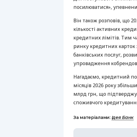
посилюватися», упевнен
Він також розповів, що 2
кількості активних креди
кредитних лімітів. Тим 
ринку кредитних карток 
банківських послуг, розви
упровадження кобрендови
Нагадаємо, кредитний пор
місяців 2026 року збільши
млрд грн, що підтверджує
споживчого кредитуванн
За матеріалами:
Ідея Банк