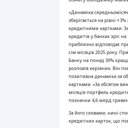
«Динаміка середньомісяч
зберігається на рівні +3%
кредитними картками. За
кредитів у банках зріс на
приблизно відповідає прир
сім місяців 2025 року. Пр
Банку на понад 30% кращи
розповів керівник. Він п
позитивна динаміка за об
картками. «За обсягом ви
місяців портфель кредитно
позначки 4,6 млрд гриве
За його словами, нині сп
кредитних карток, що пов