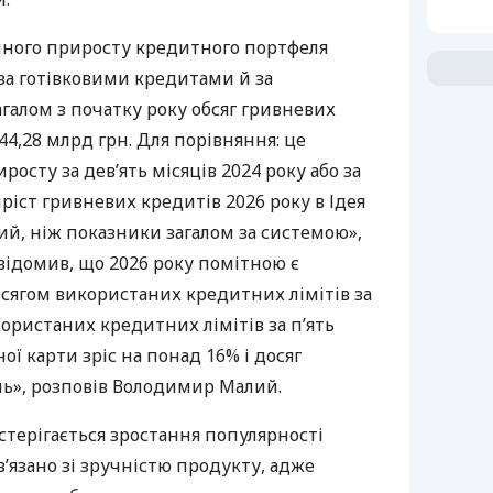
ного приросту кредитного портфеля
 за готівковими кредитами й за
галом з початку року обсяг гривневих
 44,28 млрд грн. Для порівняння: це
осту за дев’ять місяців 2024 року або за
иріст гривневих кредитів 2026 року в Ідея
й, ніж показники загалом за системою»,
овідомив, що 2026 року помітною є
сягом використаних кредитних лімітів за
користаних кредитних лімітів за п’ять
ї карти зріс на понад 16% і досяг
нь», розповів Володимир Малий.
остерігається зростання популярності
’язано зі зручністю продукту, адже