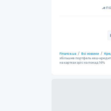
П
/
/
Finance.ua
Всі новини
Кре
збільшив портфель кеш-кредитів
на картках зріс на понад 16%