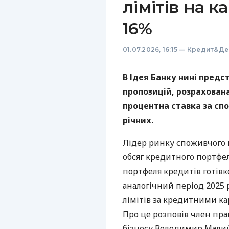
лімітів на к
16%
01.07.2026, 16:15
—
Кредит&Де
В Ідея Банку нині пред
пропозицій, розрахована 
процентна ставка за сп
річних.
Лідер ринку споживчого 
обсяг кредитного портфел
портфеля кредитів готівк
аналогічний період 2025 
лімітів за кредитними ка
Про це розповів член пра
бізнесу Володимир Малий