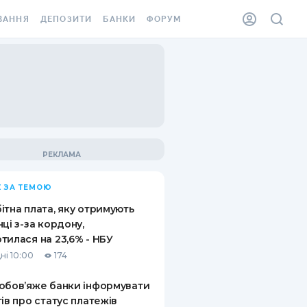
ВАННЯ
ДЕПОЗИТИ
БАНКИ
ФОРУМ
ІЛКА
ВСІ ДЕПОЗИТИ
ВСІ БАНКИ
АННЯ ЖИТЛА ВІД
ДЕПОЗИТИ В USD
ВІДГУКИ ПРО БАНКИ
 ШАХЕДІВ
ДЕПОЗИТИ В EUR
МІКРОФІНАНСОВІ
ХОВКА ЗА КОРДОН
ОРГАНІЗАЦІЇ
БОНУС ДО ДЕПОЗИТІВ
ВІДГУКИ ПРО МФО
УМОВИ АКЦІЇ
КАРТА
 ЗА ТЕМОЮ
ПИТАННЯ ТА ВІДПОВІДІ
ННА ВІНЬЄТКА
ітна плата, яку отримують
ДЕПОЗИТНИЙ КАЛЬКУЛЯТОР
нці з-за кордону,
 СПІВРОБІТНИКІВ
тилася на 23,6% - НБУ
ПУТІВНИКИ ПО
ні 10:00
174
SSISTANCE
ЗАОЩАДЖЕННЯМ
обов’яже банки інформувати
АННЯ ВІД
тів про статус платежів
Х ВИПАДКІВ