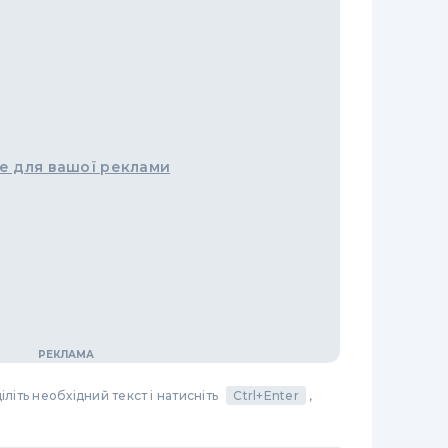
е для вашої реклами
літь необхідний текст і натисніть
Ctrl+Enter
,