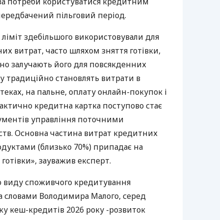
за потреби користуватися кредитним
передбачений пільговий період.
ліміт здебільшого використовували для
их витрат, часто шляхом зняття готівки,
вно залучають його для повсякденних
у традиційно становлять витрати в
еках, на пальне, оплату онлайн-покупок і
Фактично кредитна картка поступово стає
ументів управління поточними
тв. Основна частина витрат кредитних
одуктами (близько 70%) припадає на
я готівки», зауважив експерт.
о виду споживчого кредитування
 за словами Володимира Малого, серед
у кеш-кредитів 2026 року -розвиток