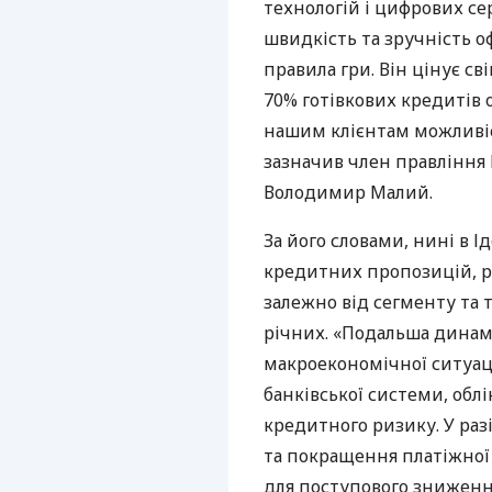
технологій і цифрових сер
швидкість та зручність о
правила гри. Він цінує сві
70% готівкових кредитів
нашим клієнтам можливіс
зазначив член правління 
Володимир Малий.
За його словами, нині в 
кредитних пропозицій, ро
залежно від сегменту та 
річних. «Подальша динам
макроекономічної ситуації
банківської системи, облі
кредитного ризику. У раз
та покращення платіжно
для поступового зниженн