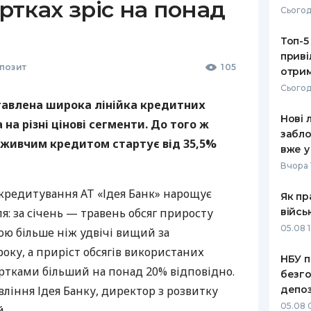
артках зріс на понад
Сьогод
РЕЙТИНГ ДЕБЕТОВИХ
ПУТІВНИ
КАРТОК
СТРАХУ
Топ-5
приві
ЩОМІСЯЧНИЙ ОГЛЯД
ВСІ СТРА
позит
105
отрим
КЕШБЕКУ
Сьогод
СТРАХОВ
ставлена широка лінійка кредитних
ПУТІВНИКИ ПО
Нові 
БАНКІВСЬКИХ КАРТКАХ
ВІДГУКИ
на різні цінові сегменти. До того ж
КОМПАНІ
забло
оживчим кредитом стартує від 35,5%
вже у
ДОСТАВК
Вчора 
КОНТАКТ
кредитування АТ «Ідея Банк» нарощує
Як пр
я: за січень — травень обсяг приросту
війсь
05.08 1
ою більше ніж удвічі вищий за
року, а приріст обсягів використаних
НБУ п
ртками більший на понад 20% відповідно.
безго
вління Ідея Банку, директор з розвитку
депоз
05.08 
.