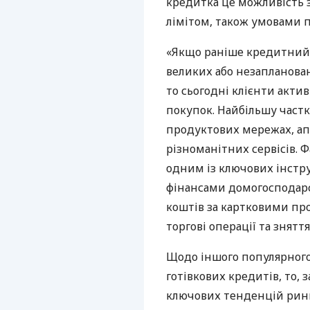
кредитка це можливість 
лімітом, також умовами 
«Якщо раніше кредитний 
великих або незапланован
то сьогодні клієнти акти
покупок. Найбільшу частк
продуктових мережах, апт
різноманітних сервісів. 
одним із ключових інстр
фінансами домогосподарс
коштів за картковими пр
торгові операції та знятт
Щодо іншого популярног
готівкових кредитів, то,
ключових тенденцій ринк