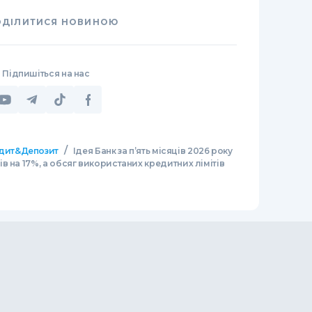
ОДІЛИТИСЯ НОВИНОЮ
Підпишіться на нас
/
дит&Депозит
Ідея Банк за п’ять місяців 2026 року
 на 17%, а обсяг використаних кредитних лімітів