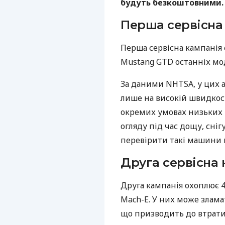
будуть безкоштовними.
Перша сервісна
Перша сервісна кампанія с
Mustang GTD останніх мо
За даними NHTSA, у цих 
лише на високій швидкост
окремих умовах низьких 
огляду під час дощу, сні
перевірити такі машини й
Друга сервісна 
Друга кампанія охоплює 
Mach-E. У них може злама
що призводить до втрати