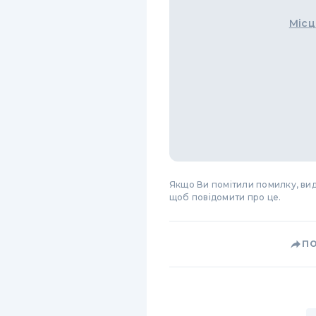
Місц
Якщо Ви помітили помилку, виді
щоб повідомити про це.
П