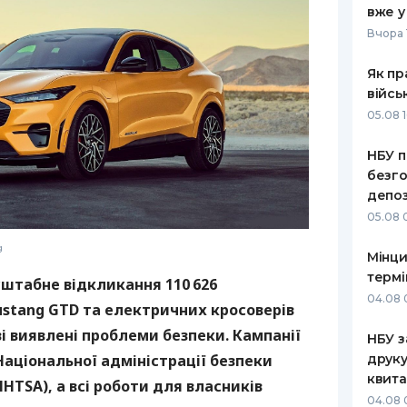
вже у
РЕЙТИНГ ДЕБЕТОВИХ
ПУТІВНИ
Вчора 
КАРТОК
СТРАХУ
Як пр
ЩОМІСЯЧНИЙ ОГЛЯД
ВСІ СТРА
війсь
КЕШБЕКУ
05.08 1
СТРАХОВ
ПУТІВНИКИ ПО
НБУ п
БАНКІВСЬКИХ КАРТКАХ
ВІДГУКИ
КОМПАНІ
безго
депоз
ДОСТАВК
05.08 
КОНТАКТ
g
Мінци
термі
сштабне відкликання 110 626
04.08 
ustang GTD та електричних кросоверів
і виявлені проблеми безпеки. Кампанії
НБУ з
друку
Національної адміністрації безпеки
квита
TSA), а всі роботи для власників
04.08 