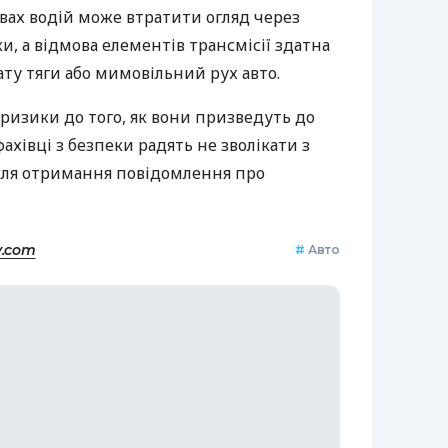
вах водій може втратити огляд через
, а відмова елементів трансмісії здатна
ту тяги або мимовільний рух авто.
 ризики до того, як вони призведуть до
ахівці з безпеки радять не зволікати з
ісля отримання повідомлення про
y.com
#
Авто