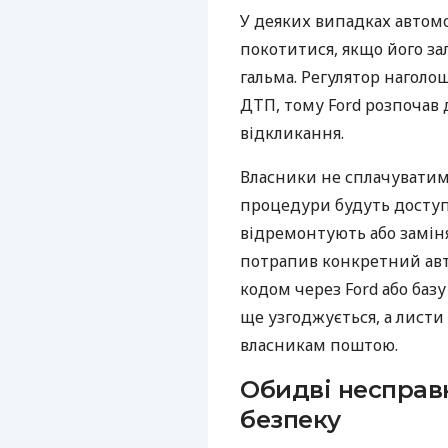
У деяких випадках автом
покотитися, якщо його з
гальма. Регулятор наголо
ДТП, тому Ford розпочав
відкликання.
Власники не сплачуватиму
процедури будуть доступ
відремонтують або заміня
потрапив конкретний авт
кодом через Ford або баз
ще узгоджується, а лист
власникам поштою.
Обидві несправ
безпеку