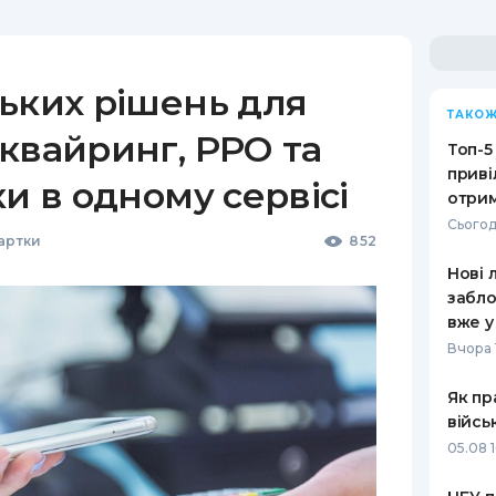
ьких рішень для
ТАКОЖ
квайринг, РРО та
Топ-5
приві
ки в одному сервісі
отрим
Сьогод
Картки
852
Нові 
забло
вже у
Вчора 
Як пр
війсь
05.08 1