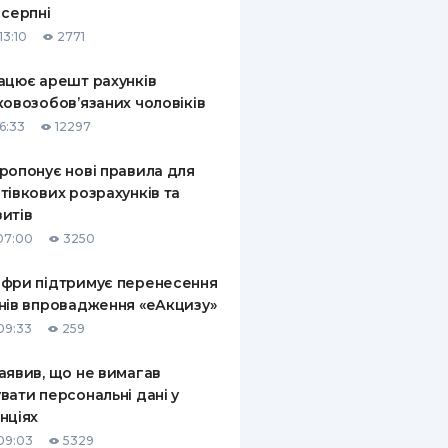
 серпні
КИ ПО
13:10
2771
ВАННЮ
ацює арешт рахунків
ХОВІ ПОЛІСИ
ковозобов’язаних чоловіків
6:33
12297
І КОМПАНІЇ
ропонує нові правила для
 ПРО СТРАХОВІ
Ї
тівкових розрахунків та
итів
А І ОПЛАТА
07:00
3250
И
фри підтримує перенесення
нів впровадження «еАкцизу»
09:33
259
аявив, що не вимагав
вати персональні дані у
нціях
09:03
5329