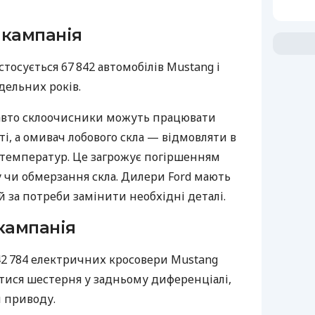
 кампанія
тосується 67 842 автомобілів Mustang і
дельних років.
авто склоочисники можуть працювати
і, а омивач лобового скла — відмовляти в
температур. Це загрожує погіршенням
гу чи обмерзання скла. Дилери Ford мають
 за потреби замінити необхідні деталі.
кампанія
42 784 електричних кросовери Mustang
тися шестерня у задньому диференціалі,
 приводу.