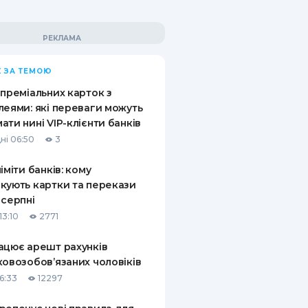
 ЗА ТЕМОЮ
 преміальних карток з
леями: які переваги можуть
ати нині VIP-клієнти банків
ні 06:50
3
ліміти банків: кому
кують картки та перекази
 серпні
13:10
2771
ацює арешт рахунків
ковозобов’язаних чоловіків
6:33
12297