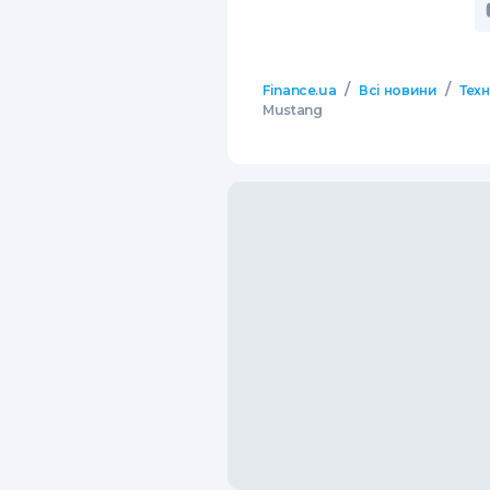
/
/
Finance.ua
Всі новини
Тех
Mustang