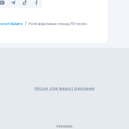
/
нології&Авто
Ford відкликає понад 110 тисяч
Місце для вашої реклами