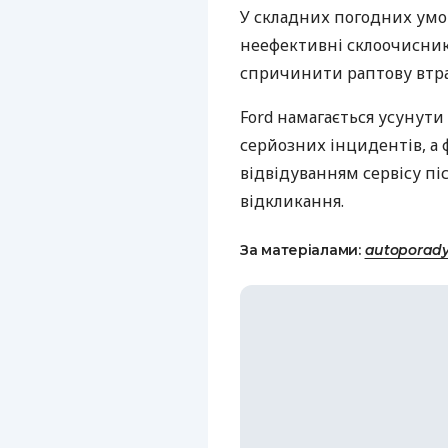
У складних погодних умо
неефективні склоочисники
спричинити раптову втра
Ford намагається усунути
серйозних інцидентів, а ф
відвідуванням сервісу п
відкликання.
За матеріалами:
autoporad