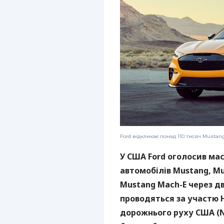
Ford відкликає понад 110 тисяч Mustan
У США Ford оголосив ма
автомобілів Mustang, M
Mustang Mach-E через дв
проводяться за участю 
дорожнього руху США (NH