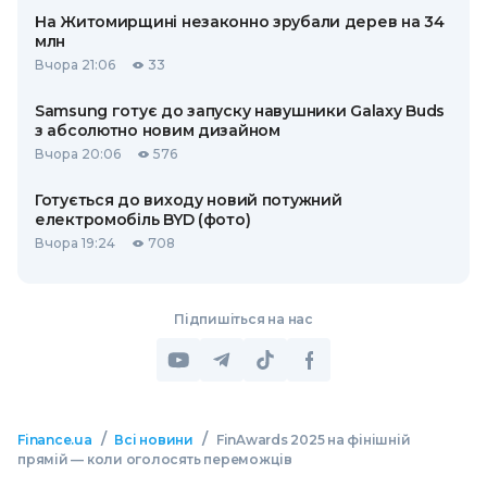
На Житомирщині незаконно зрубали дерев на 34
млн
Вчора 21:06
33
Samsung готує до запуску навушники Galaxy Buds
з абсолютно новим дизайном
Вчора 20:06
576
Готується до виходу новий потужний
електромобіль BYD (фото)
Вчора 19:24
708
Підпишіться на нас
/
/
Finance.ua
Всі новини
FinAwards 2025 на фінішній
прямій — коли оголосять переможців