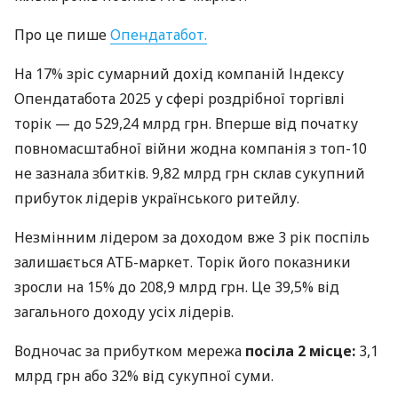
Про це пише
Опендатабот.
На 17% зріс сумарний дохід компаній Індексу
Опендатабота 2025 у сфері роздрібної торгівлі
торік — до 529,24 млрд грн. Вперше від початку
повномасштабної війни жодна компанія з топ-10
не зазнала збитків. 9,82 млрд грн склав сукупний
прибуток лідерів українського ритейлу.
Незмінним лідером за доходом вже 3 рік поспіль
залишається АТБ-маркет. Торік його показники
зросли на 15% до 208,9 млрд грн. Це 39,5% від
загального доходу усіх лідерів.
Водночас за прибутком мережа
посіла 2 місце:
3,1
млрд грн або 32% від сукупної суми.