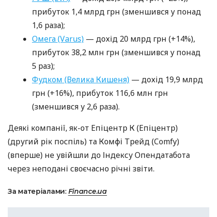
прибуток 1,4 млрд грн (зменшився у понад
1,6 раза);
Омега (Varus)
— дохід 20 млрд грн (+14%),
прибуток 38,2 млн грн (зменшився у понад
5 раз);
Фудком (Велика Кишеня)
— дохід 19,9 млрд
грн (+16%), прибуток 116,6 млн грн
(зменшився у 2,6 раза).
Деякі компанії, як-от Епіцентр К (Епіцентр)
(другий рік поспіль) та Комфі Трейд (Comfy)
(вперше) не увійшли до Індексу Опендатабота
через неподані своєчасно річні звіти.
За матеріалами:
Finance.ua