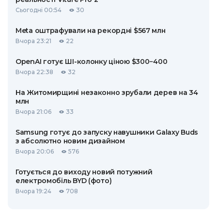
Сьогодні 00:54
30
Meta оштрафували на рекордні $567 млн
Вчора 23:21
22
OpenAI готує ШІ-колонку ціною $300−400
Вчора 22:38
32
На Житомирщині незаконно зрубали дерев на 34
млн
Вчора 21:06
33
Samsung готує до запуску навушники Galaxy Buds
з абсолютно новим дизайном
Вчора 20:06
576
Готується до виходу новий потужний
електромобіль BYD (фото)
Вчора 19:24
708