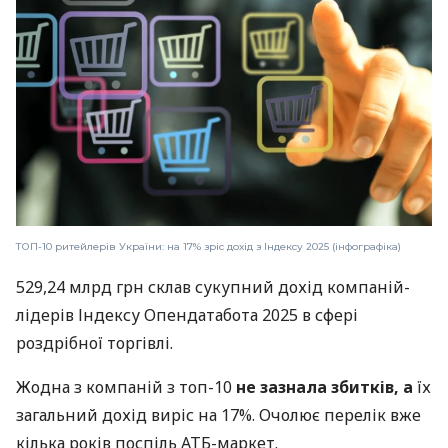
ТОП-10 ритейлерів України: на 17% зріс дохід з Індексу 2025 (інфографіка)
529,24 млрд грн склав сукупний дохід компаній-
лідерів Індексу Опендатабота 2025 в сфері
роздрібної торгівлі.
Жодна з компаній з топ-10
не зазнала збитків, а
їх
загальний дохід виріс на 17%. Очолює перелік вже
кілька років поспіль АТБ-маркет.