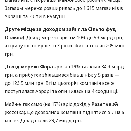
магазинів, створивши майже 3000 робочих місць.
Загалом мережа розширилась до 1 615 магазинів в
Україні та 30-ти в Румунії.
Друге місце за доходом зайняла Сільпо-фуд
(Сільпо)
. Дохід мережі зріс на 10% до 93 млрд грн,
а прибуток вперше за 3 роки збитків склав 205 млн
грн.
Дохід мережі Фора
зріс на 19% та склав 34,9 млрд
грн, а прибуток збільшився більш ніж у 5 разів —
до 123,5 млн грн. Втім цьогоріч компанія все ж
поступилася Аврорі та опинилась на 4 сходинці.
Майже так само (на 17%) зріс дохід у
Розетка.УА
(Rozetka). Це дозволило компанії піднятися з 7 на 5
місце. Дохід склав 29,7 млрд грн.