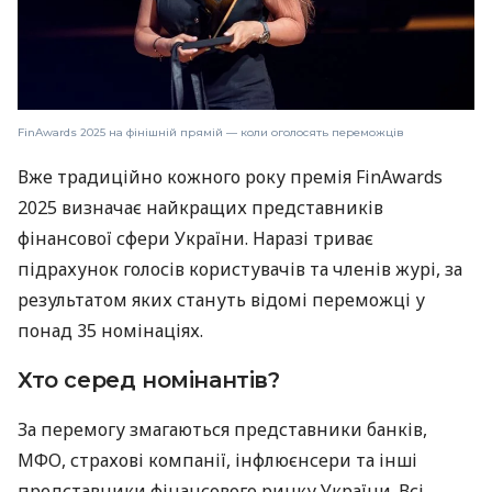
FinAwards 2025 на фінішній прямій — коли оголосять переможців
Вже традиційно кожного року премія FinAwards
2025 визначає найкращих представників
фінансової сфери України. Наразі триває
підрахунок голосів користувачів та членів журі, за
результатом яких стануть відомі переможці у
понад 35 номінаціях.
Хто серед номінантів?
За перемогу змагаються представники банків,
МФО, страхові компанії, інфлюєнсери та інші
представники фінансового ринку України. Всі