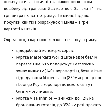
оплачувати залізничні та авіаквитки коштом
кешбеку від транзакцій за карткою. За кожні 1 тис.
грн витрат клієнт отримує 15 миль. Під час
покупки квитків розрахунок 1 миля = 1 грн
вартості квитків.
Окрім того, з карткою Iron клієнт банку отримує:
цілодобовий консьєрж сервіс;
картка Mastercard World Elite надає безліч
переваг тим, хто подорожує: Fast track у
зонах вильоту (140+ аеропортів), безлімітне
відвідування бізнес-залів (850+ аеропортів)
і Lounge Key в аеропортах всього світу і
багато чого іншого;
картка Visa Infinite — знижки до 12% на
бронювання готелів, до 35% - у разі прокату