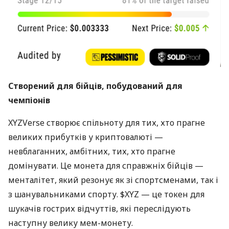
Створений для бійців, побудований для
чемпіонів
XYZVerse створює спільноту для тих, хто прагне
великих прибутків у криптовалюті —
невблаганних, амбітних, тих, хто прагне
домінувати. Це монета для справжніх бійців —
менталітет, який резонує як зі спортсменами, так і
з шанувальниками спорту. $XYZ — це токен для
шукачів гострих відчуттів, які переслідують
наступну велику мем-монету.