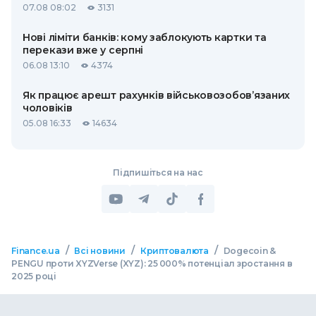
07.08 08:02
3131
Нові ліміти банків: кому заблокують картки та
перекази вже у серпні
06.08 13:10
4374
Як працює арешт рахунків військовозобов’язаних
чоловіків
05.08 16:33
14634
Підпишіться на нас
/
/
/
Finance.ua
Всі новини
Криптовалюта
Dogecoin &
PENGU проти XYZVerse (XYZ): 25 000% потенціал зростання в
2025 році