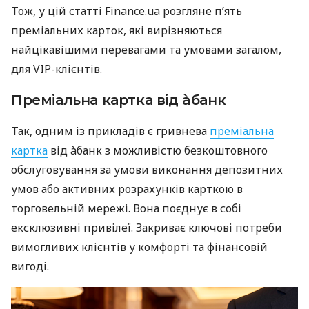
Тож, у цій статті Finance.ua розгляне п’ять
преміальних карток, які вирізняються
найцікавішими перевагами та умовами загалом,
для VIP-клієнтів.
Преміальна картка від àбанк
Так, одним із прикладів є гривнева
преміальна
картка
від àбанк з можливістю безкоштовного
обслуговування за умови виконання депозитних
умов або активних розрахунків карткою в
торговельній мережі. Вона поєднує в собі
ексклюзивні привілеї. Закриває ключові потреби
вимогливих клієнтів у комфорті та фінансовій
вигоді.