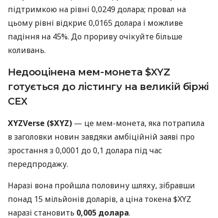
підтримкою на рівні 0,0249 долара; провал на
цьому рівні відкриє 0,0165 долара і можливе
падіння на 45%. До прориву очікуйте більше
коливань.
Недооцінена мем-монета $XYZ
готується до лістингу на великій біржі
CEX
XYZVerse ($XYZ)
— це мем-монета, яка потрапила
в заголовки новин завдяки амбіційній заяві про
зростання з 0,0001 до 0,1 долара під час
передпродажу.
Наразі вона пройшла половину шляху, зібравши
понад 15 мільйонів доларів, а ціна токена $XYZ
наразі становить
0,005 долара
.