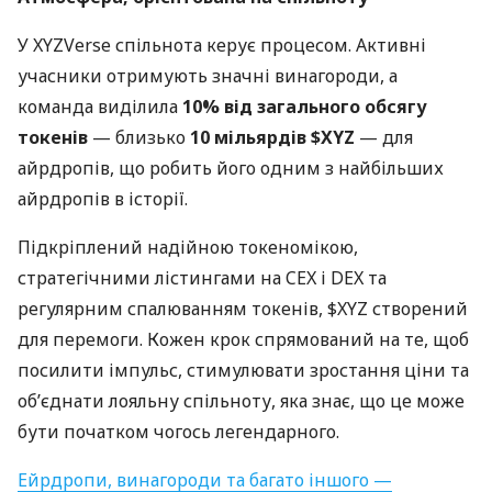
У XYZVerse спільнота керує процесом. Активні
учасники отримують значні винагороди, а
команда виділила
10% від загального обсягу
токенів
— близько
10 мільярдів $XYZ
— для
айрдропів, що робить його одним з найбільших
айрдропів в історії.
Підкріплений надійною токеномікою,
стратегічними лістингами на CEX і DEX та
регулярним спалюванням токенів, $XYZ створений
для перемоги. Кожен крок спрямований на те, щоб
посилити імпульс, стимулювати зростання ціни та
об’єднати лояльну спільноту, яка знає, що це може
бути початком чогось легендарного.
Ейрдропи, винагороди та багато іншого —