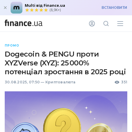
Multi від Finance.ua
ВСТАНОВИТИ
(8,9K+)
ПРОМО
Dogecoin & PENGU проти
XYZVerse (XYZ): 25 000%
потенціал зростання в 2025 році
30.08.2025, 07:50
—
Криптовалюта
351