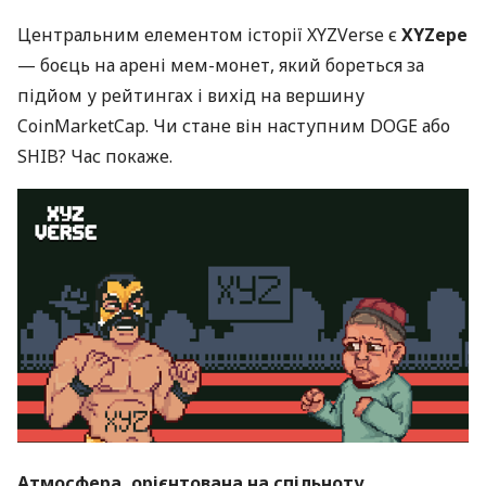
Центральним елементом історії XYZVerse є
XYZepe
— боєць на арені мем-монет, який бореться за
підйом у рейтингах і вихід на вершину
CoinMarketCap. Чи стане він наступним DOGE або
SHIB? Час покаже.
Атмосфера, орієнтована на спільноту