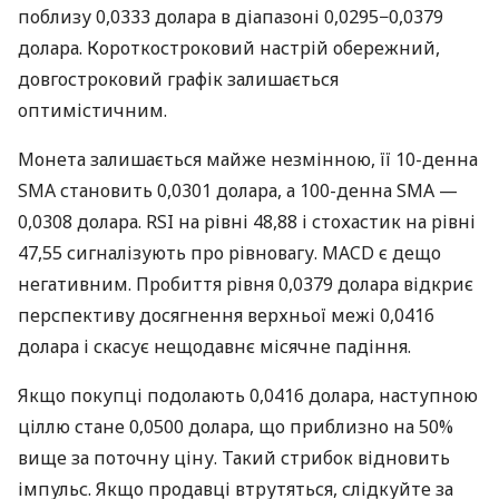
поблизу 0,0333 долара в діапазоні 0,0295−0,0379
долара. Короткостроковий настрій обережний,
довгостроковий графік залишається
оптимістичним.
Монета залишається майже незмінною, її 10-денна
SMA становить 0,0301 долара, а 100-денна SMA —
0,0308 долара. RSI на рівні 48,88 і стохастик на рівні
47,55 сигналізують про рівновагу. MACD є дещо
негативним. Пробиття рівня 0,0379 долара відкриє
перспективу досягнення верхньої межі 0,0416
долара і скасує нещодавнє місячне падіння.
Якщо покупці подолають 0,0416 долара, наступною
ціллю стане 0,0500 долара, що приблизно на 50%
вище за поточну ціну. Такий стрибок відновить
імпульс. Якщо продавці втрутяться, слідкуйте за