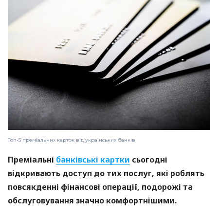
Топ-5 преміальних карток від українських банків
Преміальні
банківські картки
сьогодні
відкривають доступ до тих послуг, які роблять
повсякденні фінансові операції, подорожі та
обслуговування значно комфортнішими.