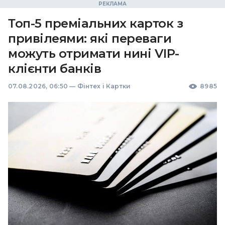
Топ-5 преміальних карток з
привілеями: які переваги
можуть отримати нині VIP-
клієнти банків
07.08.2026, 06:50
—
Фінтех і Картки
8985