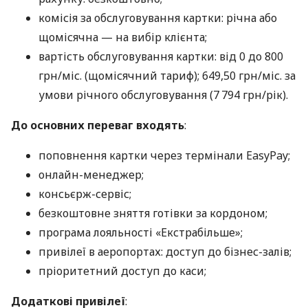
комісія за обслуговування картки: річна або
щомісячна — на вибір клієнта;
вартість обслуговування картки: від 0 до 800
грн/міс. (щомісячний тариф); 649,50 грн/міс. за
умови річного обслуговування (7 794 грн/рік).
До основних переваг входять
:
поповнення картки через термінали EasyPay;
онлайн-менеджер;
консьєрж-сервіс;
безкоштовне зняття готівки за кордоном;
програма лояльності «Екстрабільше»;
привілеї в аеропортах: доступ до бізнес-залів;
пріоритетний доступ до каси;
Додаткові привілеї
: