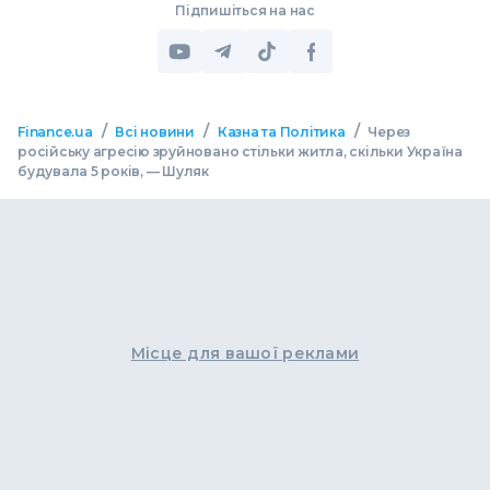
Підпишіться на нас
/
/
/
Finance.ua
Всі новини
Казна та Політика
Через
російську агресію зруйновано стільки житла, скільки Україна
будувала 5 років, — Шуляк
Місце для вашої реклами