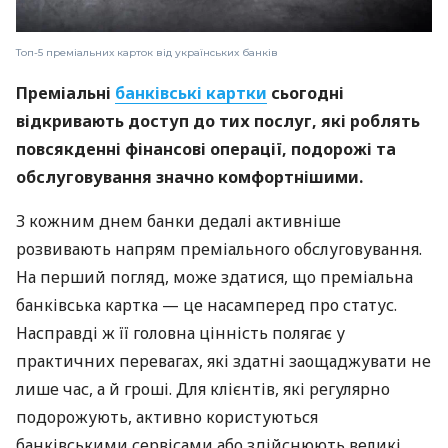
Топ-5 преміальних карток від українських банків
Преміальні
банківські картки
сьогодні
відкривають доступ до тих послуг, які роблять
повсякденні фінансові операції, подорожі та
обслуговування значно комфортнішими.
З кожним днем банки дедалі активніше
розвивають напрям преміального обслуговування.
На перший погляд, може здатися, що преміальна
банківська картка — це насамперед про статус.
Насправді ж її головна цінність полягає у
практичних перевагах, які здатні заощаджувати не
лише час, а й гроші. Для клієнтів, які регулярно
подорожують, активно користуються
банківськими сервісами або здійснюють великі