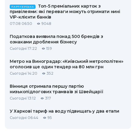
Топ-5 преміальних карток з
ПАРТНЕРСЬКА
привілеями: які переваги можуть отримати нині
VIP-клієнти банків
07.08 06:50
9048
Податкова виявила понад 500 брендів з
ознаками дроблення бізнесу
Сьогодні 17:22
159
Метро на Виноградар: «Київський метрополітен»
оголосив ще один тендер на 80 млн грн
Сьогодні 14:20
352
Вінниця отримала першу партію
низькопідлогових трамваїв зі Швейцарії
Сьогодні 13:12
317
У Харкові тариф на воду підвищать у два етапи
Сьогодні 06:44
95