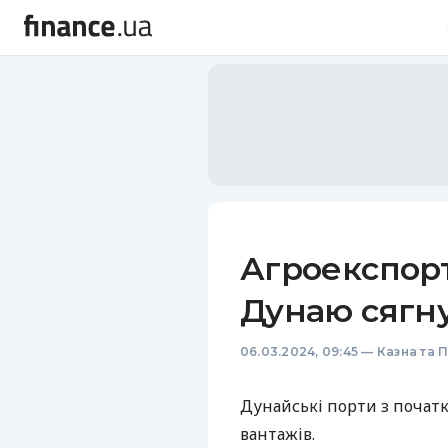
Агроекспорт
Дунаю сягну
06.03.2024, 09:45
—
Казна та 
Дунайські порти з початк
вантажів.