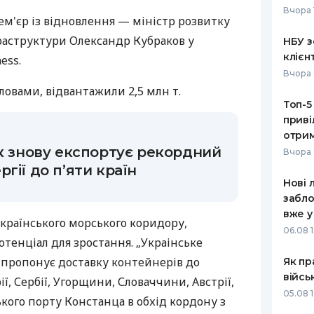
Вчора 
м'єр із відновлення — міністр розвитку
РЕЙТИНГ ДЕБЕТОВИХ
ПУТІВНИ
КАРТОК
СТРАХУ
раструктури Олександр Кубраков у
НБУ з
клієн
ess.
ЩОМІСЯЧНИЙ ОГЛЯД
ВСІ СТРА
Вчора 
КЕШБЕКУ
 словами, відвантажили 2,5 млн т.
СТРАХОВ
Топ-5
ПУТІВНИКИ ПО
приві
БАНКІВСЬКИХ КАРТКАХ
ВІДГУКИ
КОМПАНІ
отрим
ок знову експортує рекордний
Вчора 
ДОСТАВК
гії до п’яти країн
Нові 
КОНТАКТ
забло
вже у
країнського морського коридору,
06.08 1
тенціал для зростання. „Украінське
 пропонує доставку контейнерів до
Як пр
війсь
ї, Сербії, Угорщини, Словаччини, Австрії,
05.08 1
кого порту Констанца в обхід кордону з