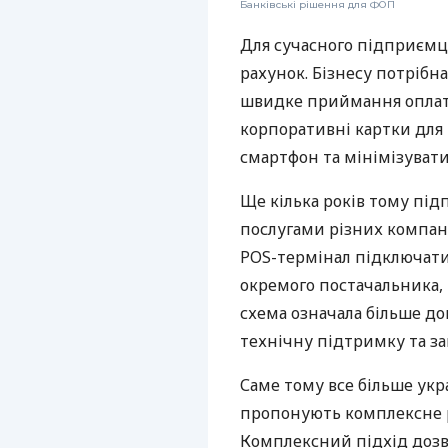
Банківські рішення для ФОП
Для сучасного підприємц
рахунок. Бізнесу потрібна
швидке приймання оплат,
корпоративні картки для 
смартфон та мінімізувати
Ще кілька років тому пі
послугами різних компані
POS-термінал підключати
окремого постачальника, 
схема означала більше дог
технічну підтримку та за
Саме тому все більше укр
пропонують комплексне р
Комплексний підхід дозв