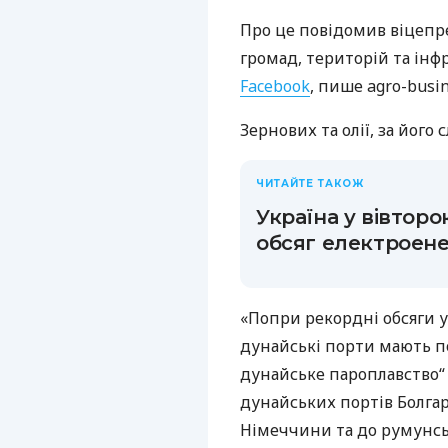
Про це повідомив віцепре
громад, територій та інф
Facebook
, пише agro-busin
Зернових та олії, за його
ЧИТАЙТЕ ТАКОЖ
Україна у вівтор
обсяг електроенер
«Попри рекордні обсяги у
дунайські порти мають по
дунайське пароплавство“
дунайських портів Болгарі
Німеччини та до румунсь