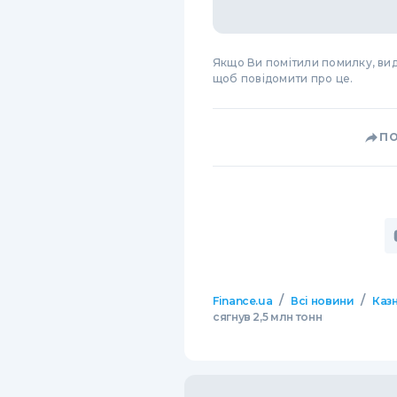
Якщо Ви помітили помилку, виді
щоб повідомити про це.
П
/
/
Finance.ua
Всі новини
Казн
сягнув 2,5 млн тонн