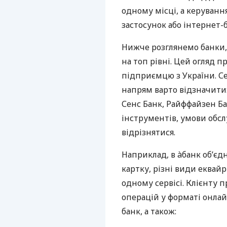
одному місці, а керуван
застосунок або інтернет-б
Нижче розглянемо банки,
на топ рівні. Цей огляд п
підприємцю з України. Се
напрям варто відзначити:
Сенс Банк, Райффайзен Ба
інструментів, умови обс
відрізнятися.
Наприклад, в àбанк об’єд
картку, різні види еквай
одному сервісі. Клієнту 
операцій у форматі онлайн
банк, а також: