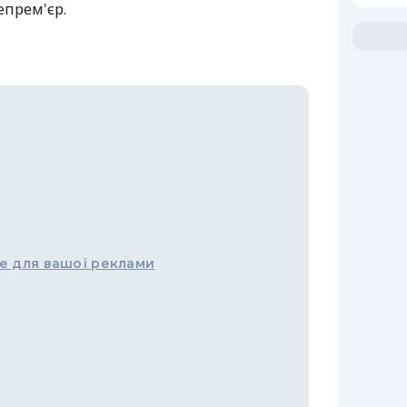
епрем'єр.
е для вашої реклами