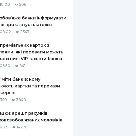
10:00
506
КИ ПО
ВАННЮ
обов’яже банки інформувати
тів про статус платежів
ХОВІ ПОЛІСИ
08:02
2347
І КОМПАНІЇ
 преміальних карток з
леями: які переваги можуть
 ПРО СТРАХОВІ
Ї
ати нині VIP-клієнти банків
06:50
841
А І ОПЛАТА
ліміти банків: кому
И
кують картки та перекази
 серпні
3:10
3840
ацює арешт рахунків
ковозобов’язаних чоловіків
6:33
14276