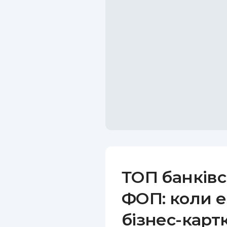
ТОП банківс
ФОП: коли е
бізнес-карт