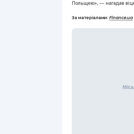
Польщею», — нагадав віц
За матеріалами:
Finance.ua
Місц