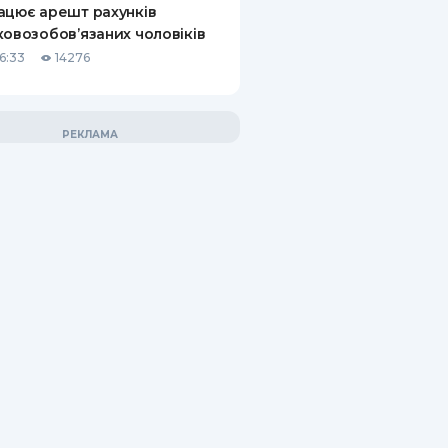
ацює арешт рахунків
ковозобов’язаних чоловіків
6:33
14276