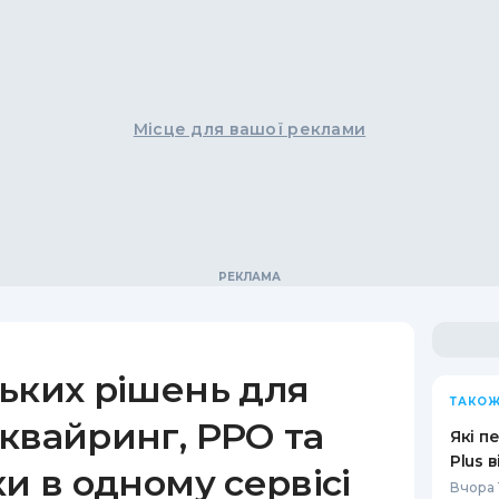
Місце для вашої реклами
ьких рішень для
ТАКОЖ
квайринг, РРО та
Які п
Plus 
ки в одному сервісі
Вчора 