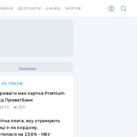
ВАННЯ
ДЕПОЗИТИ
БАНКИ
ФОРУМ
ІЛКА
ВСІ ДЕПОЗИТИ
ВСІ БАНКИ
АННЯ ЖИТЛА ВІД
ДЕПОЗИТИ В USD
ВІДГУКИ ПРО БАНКИ
 ШАХЕДІВ
ДЕПОЗИТИ В EUR
МІКРОФІНАНСОВІ
ХОВКА ЗА КОРДОН
ОРГАНІЗАЦІЇ
БОНУС ДО ДЕПОЗИТІВ
ВІДГУКИ ПРО МФО
УМОВИ АКЦІЇ
КАРТА
 ЗА ТЕМОЮ
ПИТАННЯ ТА ВІДПОВІДІ
ННА ВІНЬЄТКА
ереваги має картка Premium
ДЕПОЗИТНИЙ КАЛЬКУЛЯТОР
від ПриватБанк
 СПІВРОБІТНИКІВ
16:33
359
ПУТІВНИКИ ПО
SSISTANCE
ЗАОЩАДЖЕННЯМ
ітна плата, яку отримують
нці з-за кордону,
АННЯ ВІД
тилася на 23,6% - НБУ
Х ВИПАДКІВ