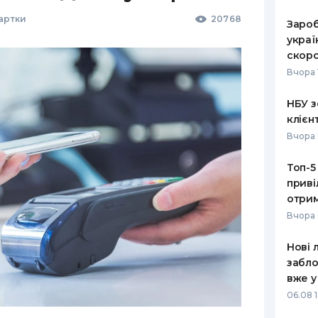
Картки
20768
Зароб
украї
скоро
Вчора 
НБУ з
клієн
Вчора 
Топ-5
приві
отрим
Вчора 
Нові 
забло
вже у
06.08 1