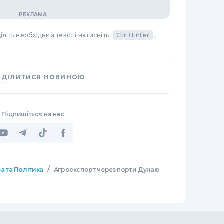
літь необхідний текст і натисніть
Ctrl+Enter
,
ОДІЛИТИСЯ НОВИНОЮ
Підпишіться на нас
/
а та Політика
Агроекспорт через порти Дунаю