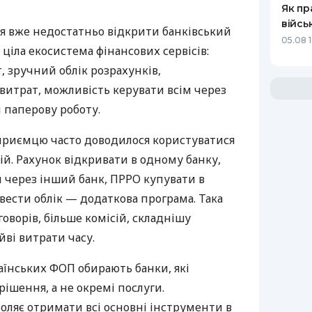
Як пр
війсь
я вже недостатньо відкрити банківський
05.08 1
 ціла екосистема фінансових сервісів:
 зручний облік розрахунків,
витрат, можливість керувати всім через
 паперову роботу.
дприємцю часто доводилося користуватися
й. Рахунок відкривати в одному банку,
 через інший банк, ПРРО купувати в
вести облік — додаткова програма. Така
оворів, більше комісій, складнішу
йві витрати часу.
аїнських ФОП обирають банки, які
ішення, а не окремі послуги.
оляє отримати всі основні інструменти в