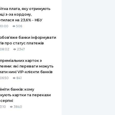
ітна плата, яку отримують
нці з-за кордону,
тилася на 23,6% - НБУ
10:00
506
обов’яже банки інформувати
тів про статус платежів
08:02
2347
 преміальних карток з
леями: які переваги можуть
ати нині VIP-клієнти банків
06:50
841
ліміти банків: кому
кують картки та перекази
 серпні
3:10
3840