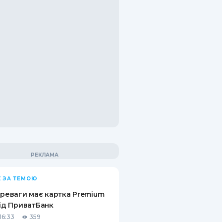
 ЗА ТЕМОЮ
ереваги має картка Premium
від ПриватБанк
16:33
359