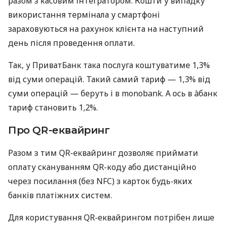
разом з касовим інтегратором. Кошти у випадку
використання термінала у смартфоні
зараховуються на рахунок клієнта на наступний
день після проведення оплати.
Так, у ПриватБанк така послуга коштуватиме 1,3%
від суми операцій. Такий самий тариф — 1,3% від
суми операцій — беруть і в monobank. А ось в àбанк
тариф становить 1,2%.
Про QR-еквайринг
Разом з тим QR-еквайринг дозволяє приймати
оплату скануванням QR-коду або дистанційно
через посилання (без NFC) з карток будь-яких
банків платіжних систем.
Для користування QR-еквайрингом потрібен лише