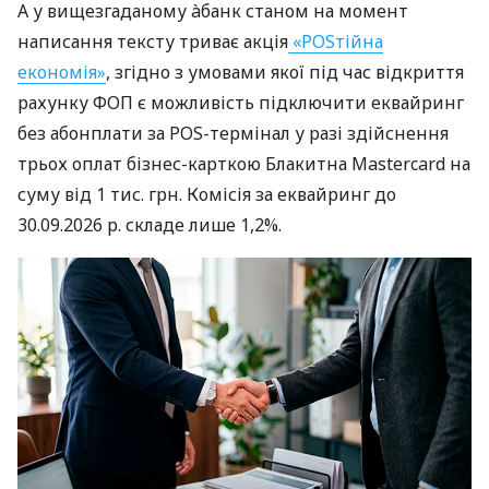
А у вищезгаданому àбанк станом на момент
написання тексту триває акція
«POSтійна
економія»
, згідно з умовами якої під час відкриття
рахунку ФОП є можливість підключити еквайринг
без абонплати за POS-термінал у разі здійснення
трьох оплат бізнес-карткою Блакитна Mastercard на
суму від 1 тис. грн. Комісія за еквайринг до
30.09.2026 р. складе лише 1,2%.