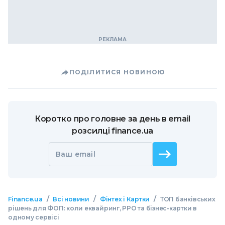
ПОДІЛИТИСЯ НОВИНОЮ
Коротко про головне за день в email
розсилці finance.ua
Ваш email
/
/
/
Finance.ua
Всі новини
Фінтех і Картки
ТОП банківських
рішень для ФОП: коли еквайринг, РРО та бізнес-картки в
одному сервісі