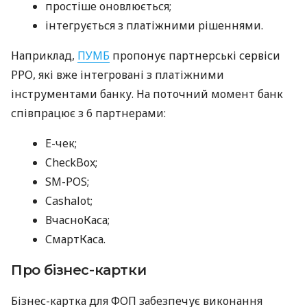
простіше оновлюється;
інтегрується з платіжними рішеннями.
Наприклад,
ПУМБ
пропонує партнерські сервіси
РРО, які вже інтегровані з платіжними
інструментами банку. На поточний момент банк
співпрацює з 6 партнерами:
E-чек;
CheckBox;
SM-POS;
Cashalot;
ВчасноКаса;
СмартКаса.
Про бізнес-картки
Бізнес-картка для ФОП забезпечує виконання