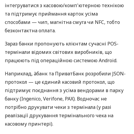
інтегруватися з касовою/комп'ютерною технікою
та підтримує приймання карток усіма
способами — чип, магнітна смуга чи NFC, тобто
безконтактна оплата.
Зараз банки пропонують клієнтам сучасні POS-
термінали відомих світових виробників, що
працюють під операційною системою Android.
Наприклад, àбанк та ПриватБанк розробили JSON-
протокол — це єдиний касовий протокол, що
підтримує поєднання з усіма вендорами в парку
банку (Ingenico, Verifone, PAX). Водночас не
потрібно друкувати чеки з термінала (у разі
реалізації друкування термінального чека на
касовому принтері).