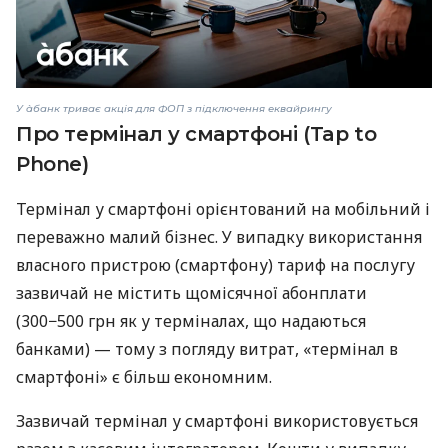
У àбанк триває акція для ФОП з підключення еквайрингу
Про термінал у смартфоні (Tap to
Phone)
Термінал у смартфоні орієнтований на мобільний і
переважно малий бізнес. У випадку використання
власного пристрою (смартфону) тариф на послугу
зазвичай не містить щомісячної абонплати
(300−500 грн як у терміналах, що надаються
банками) — тому з погляду витрат, «термінал в
смартфоні» є більш економним.
Зазвичай термінал у смартфоні використовується