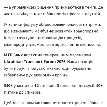
— а управлінські рішення приймаються в темпі, де
час на «очікування стабільності» просто відсутній
Учасники форуму обговорювали ключові напрями,
що визначають майбутнє: розвиток транспортної
інфраструктури, цифровізацію процесів,
міжнародну взаємодію та відновлення економіки.
МТБ Банк
виступив генеральним партнером
Ukrainian Transport Forum 2026
. Наша позиція —
бути поруч із галуззю, яка сьогодні буквально
забезпечує рух економіки країни.
340+
учасників.
12
спікерів.
3
панельні дискусії.
40+
питань до спікерів.
Цей діалог показав головне: простих рішень більше