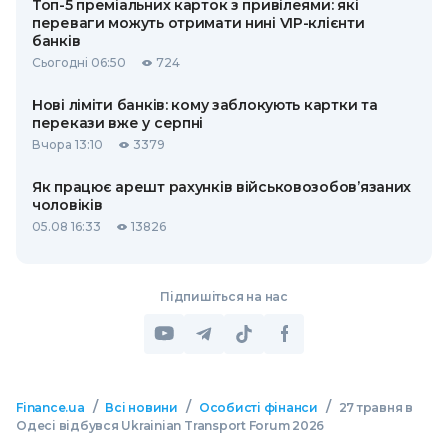
Топ-5 преміальних карток з привілеями: які
переваги можуть отримати нині VIP-клієнти
банків
Сьогодні 06:50
724
Нові ліміти банків: кому заблокують картки та
перекази вже у серпні
Вчора 13:10
3379
Як працює арешт рахунків військовозобов’язаних
чоловіків
05.08 16:33
13826
Підпишіться на нас
/
/
/
Finance.ua
Всі новини
Особисті фінанси
27 травня в
Одесі відбувся Ukrainian Transport Forum 2026