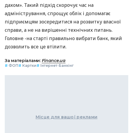
дахом». Такий підхід скорочує час на
адміністрування, спрощує облік і допомагає
підприємцям зосередитися на розвитку власної
справи, а не на вирішенні технічних питань.
Головне -на старті правильно вибрати банк, який
дозволить все це втілити.
За матеріалами:
Finance.ua
#
ФОП
#
Картки
#
Інтернет-Банкінг
Місце для вашої реклами