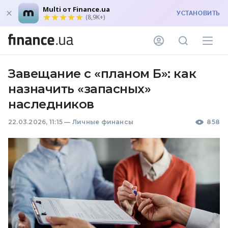
Multi от Finance.ua
УСТАНОВИТЬ
(8,9K+)
Завещание с «планом Б»: как
назначить «запасных»
наследников
22.03.2026, 11:15
—
Личные финансы
858