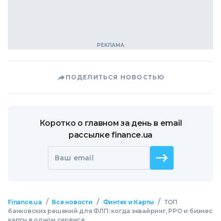
ПОДЕЛИТЬСЯ НОВОСТЬЮ
Коротко о главном за день в email
рассылке finance.ua
Ваш email
/
/
/
Finance.ua
Все новости
Финтех и Карты
ТОП
банковских решений для ФЛП: когда эквайринг, РРО и бизнес
карты в одном сервисе