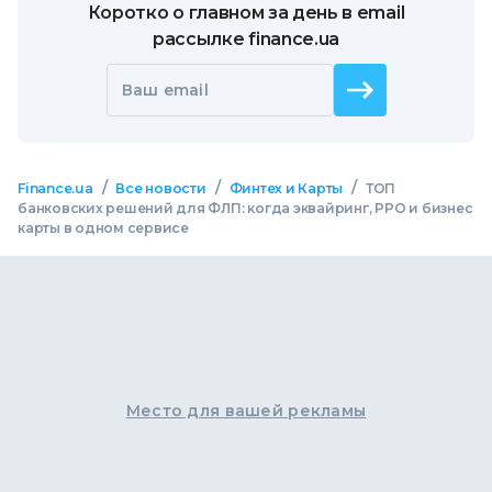
Коротко о главном за день в email
рассылке finance.ua
Ваш email
/
/
/
Finance.ua
Все новости
Финтех и Карты
ТОП
банковских решений для ФЛП: когда эквайринг, РРО и бизнес
карты в одном сервисе
Место для вашей рекламы