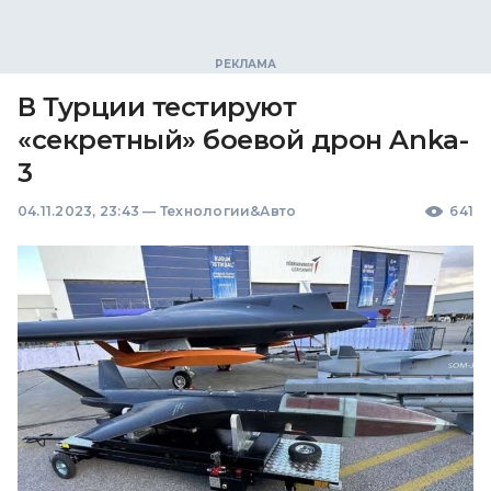
В Турции тестируют
«секретный» боевой дрон Anka-
3
04.11.2023, 23:43
—
Технологии&Авто
641