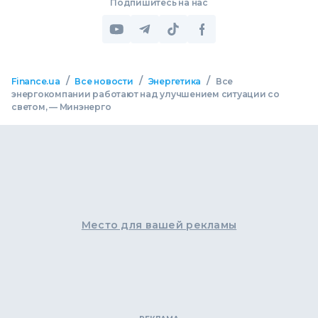
Подпишитесь на нас
/
/
/
Finance.ua
Все новости
Энергетика
Все
энергокомпании работают над улучшением ситуации со
светом, — Минэнерго
Место для вашей рекламы