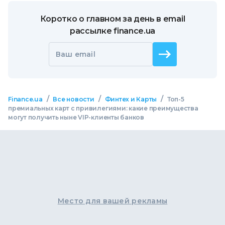
Коротко о главном за день в email
рассылке finance.ua
Ваш email
/
/
/
Finance.ua
Все новости
Финтех и Карты
Топ-5
премиальных карт с привилегиями: какие преимущества
могут получить ныне VIP-клиенты банков
Место для вашей рекламы