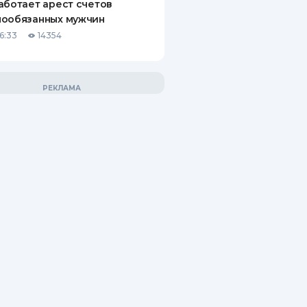
аботает арест счетов
нообязанных мужчин
6:33
14354