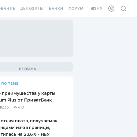
ОВАНИЕ
ДЕПОЗИТЫ
БАНКИ
ФОРУМ
РУ
ВСЕ ДЕПОЗИТЫ
ВСЕ БАНКИ
ВАНИЕ ЖИЛЬЯ ОТ
ДЕПОЗИТЫ В USD
ОТЗЫВЫ О БАНКАХ
И ШАХЕДОВ
ДЕПОЗИТЫ В EUR
МИКРОФИНАНСОВЫЕ
АХОВКА ЗАГРАНИЦУ
ОРГАНИЗАЦИИ
БОНУС К ДЕПОЗИТАМ
ОТЗЫВЫ ОБ МФО
УСЛОВИЯ АКЦИИ
Я КАРТА
 ПО ТЕМЕ
ВОПРОСЫ И ОТВЕТЫ
ОННАЯ ВИНЬЕТКА
 преимущества у карты
ДЕПОЗИТНЫЙ КАЛЬКУЛЯТОР
um Plus от ПриватБанк
Я СОТРУДНИКОВ
16:33
419
ПУТЕВОДИТЕЛИ ПО
SSISTANCE
СБЕРЕЖЕНИЯМ
отная плата, получаемая
нцами из-за границы,
ВАНИЕ ОТ
тилась на 23,6% - НБУ
ТНЫХ СЛУЧАЕВ