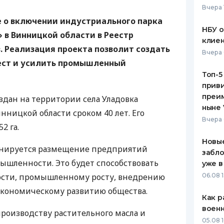
Вчера 
ЕЖЕМЕСЯЧНЫЙ ОБЗОР
ПУТЕВО
 о включении индустриального парка
КЕШБЭКА
СТРАХО
НБУ 
 в Винницкой области в Реестр
клиен
ПУТЕВОДИТЕЛИ ПО
ВСЕ СТ
 Реализация проекта позволит создать
Вчера 
БАНКОВСКИМ КАРТАМ
мест и усилить промышленный
СТРАХО
Топ-5
приви
ОТЗЫВЫ
КОМПАН
преим
дан на территории села Уладовка
ныне 
нницкой области сроком 40 лет. Его
ДОСТАВ
Вчера 
2 га.
КОНТАК
Новые
анируется размещение предприятий
забло
шленности. Это будет способствовать
уже в
ости, промышленному росту, внедрению
06.08 1
экономическому развитию общества.
Как р
воен
роизводству растительного масла и
05.08 1