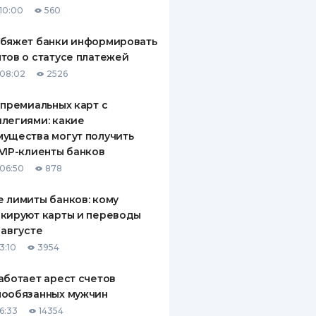
10:00
560
ДИТЕЛИ ПО
ВАНИЮ
обяжет банки информировать
тов о статусе платежей
РАХОВЫЕ ПОЛИСЫ
08:02
2526
ВЫЕ КОМПАНИИ
 премиальных карт с
легиями: какие
 О СТРАХОВЫХ
ИЯХ
ущества могут получить
VIP-клиенты банков
КА И ОПЛАТА
06:50
878
ТЫ
 лимиты банков: кому
кируют карты и переводы
 августе
3:10
3954
аботает арест счетов
нообязанных мужчин
6:33
14354