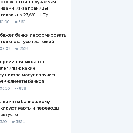
отная плата, получаемая
нцами из-за границы,
тилась на 23,6% - НБУ
10:00
560
обяжет банки информировать
тов о статусе платежей
08:02
2526
 премиальных карт с
легиями: какие
ущества могут получить
VIP-клиенты банков
06:50
878
 лимиты банков: кому
кируют карты и переводы
 августе
3:10
3954