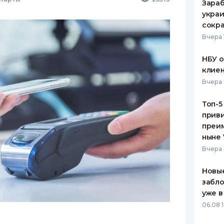
Зараб
украи
сокра
Вчера 
НБУ 
клиен
Вчера 
Топ-5
приви
преим
ныне 
Вчера 
Новые
забло
уже в
06.08 1