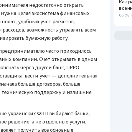
Как р
ринимателя недостаточно открыть
воен
у нужна целая экосистема финансовых
05.08 1
 оплат, удобный учет расчетов,
 расходов, возможность управлять всем
изировать бумажную работу.
д предпринимателю часто приходилось
азных компаний. Счет открывать в одном
ключать через другой банк, ПРРО
оставщика, вести учет — дополнительная
значала больше договоров, больше
ю техническую поддержку и излишние
ьше украинских ФЛП выбирают банки,
е решение, а не отдельные услуги.
воляет получить все основные