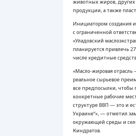
животных жиров, других
продукции, а также плас
Инициатором создания ин
с ограниченной ответст
«Уладовский маслоэкстра
планируется привлечь 278
числе кредитные средств
«Масло-жировая отрасль —
реальное сырьевое преим
все предпосылки, чтобы 
конкретные рабочие мест
структуре ВВП — это и ес
Украине“», — отметил за
окружающей среды и сел
Киндратов.