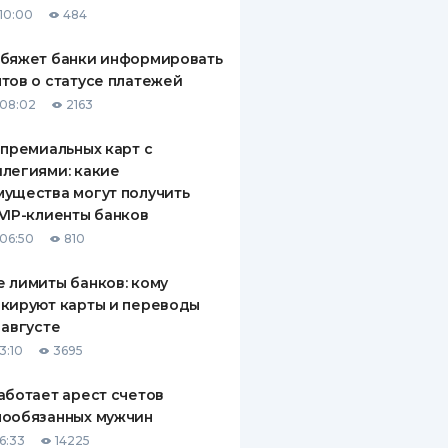
10:00
484
ДИТЕЛИ ПО
ВАНИЮ
обяжет банки информировать
тов о статусе платежей
РАХОВЫЕ ПОЛИСЫ
08:02
2163
ВЫЕ КОМПАНИИ
 премиальных карт с
легиями: какие
 О СТРАХОВЫХ
ИЯХ
ущества могут получить
VIP-клиенты банков
КА И ОПЛАТА
06:50
810
ТЫ
 лимиты банков: кому
кируют карты и переводы
 августе
3:10
3695
аботает арест счетов
нообязанных мужчин
6:33
14225