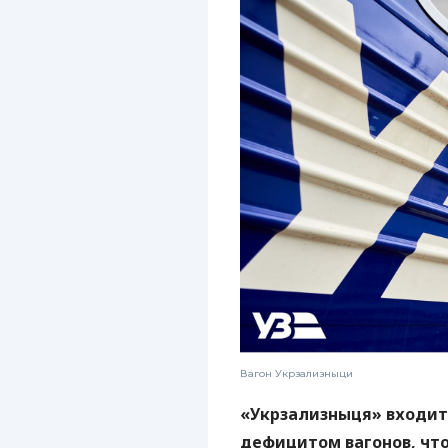
Вагон Укрзализныци
«Укрзализныця» входит
дефицитом вагонов, что