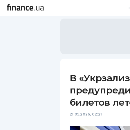
В
В
Л
А
Н
В «Укрзали
С
предупреди
П
билетов ле
Т
21.05.2026, 02:21
Р