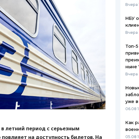
Вчера 
ЕЖЕМЕСЯЧНЫЙ ОБЗОР
ПУТЕВО
КЕШБЭКА
СТРАХО
НБУ 
клиен
ПУТЕВОДИТЕЛИ ПО
ВСЕ СТ
Вчера 
БАНКОВСКИМ КАРТАМ
СТРАХО
Топ-5
приви
ОТЗЫВЫ
КОМПАН
преим
ныне 
ДОСТАВ
Вчера 
КОНТАК
Новые
забло
уже в
06.08 1
Как р
 в летний период с серьезным
воен
 повлияет на доступность билетов. На
05.08 1