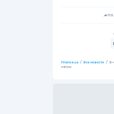
ПО
/
/
Finance.ua
Все новости
В 
летом