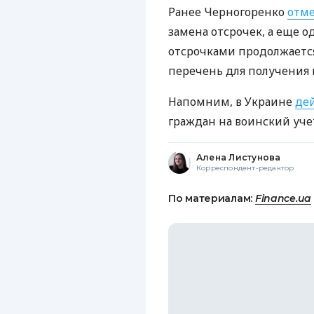
Ранее Черногоренко
отме
замена отсрочек, а еще о
отсрочками продолжается
перечень для получения в
Напомним, в Украине
де
граждан на воинский уче
Алена Листунова
Корреспондент-редактор
По материалам:
Finance.ua