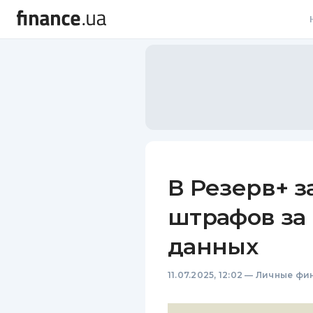
В
В
Л
А
Н
В Резерв+ з
С
штрафов за
П
данных
Т
11.07.2025, 12:02
—
Личные фи
Р