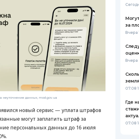
Сегодн
ЕЖЕМЕСЯЧНЫЙ ОБЗОР
ПУТЕВО
КЕШБЭКА
СТРАХО
Могут
за пл
ПУТЕВОДИТЕЛИ ПО
ВСЕ СТ
Вчера 
БАНКОВСКИМ КАРТАМ
СТРАХО
Следу
оценк
ОТЗЫВЫ
КОМПАН
Вчера 
ДОСТАВ
Сколь
земля
КОНТАК
07.08 
а неуточнение данных, mod.gov.ua
Где н
стажи
оявился новый сервис — уплата штрафов
акту
язанные могут заплатить штраф за
07.08 1
ние персональных данных до 16 июля
0%.