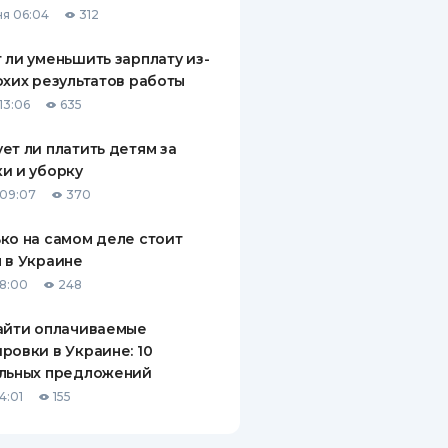
я 06:04
312
ДИТЕЛИ ПО
ВАНИЮ
 ли уменьшить зарплату из-
охих результатов работы
РАХОВЫЕ ПОЛИСЫ
13:06
635
ВЫЕ КОМПАНИИ
ет ли платить детям за
и и уборку
 О СТРАХОВЫХ
ИЯХ
09:07
370
КА И ОПЛАТА
ко на самом деле стоит
 в Украине
ТЫ
18:00
248
айти оплачиваемые
ровки в Украине: 10
альных предложений
4:01
155