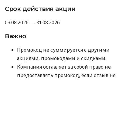
Срок действия акции
03.08.2026 — 31.08.2026
Важно
Промокод не суммируется с другими
акциями, промокодами и скидками.
Компания оставляет за собой право не
предоставлять промокод, если отзыв не
прошел модерацию Minfin или имеет
признаки искусственного накручивания.
Отправляя данные для получения промокода,
вы соглашаетесь на их обработку компанией
MyCredit исключительно с целью проверки
участия в акции. Ваши персональные данные
не передаются третьим лицам.