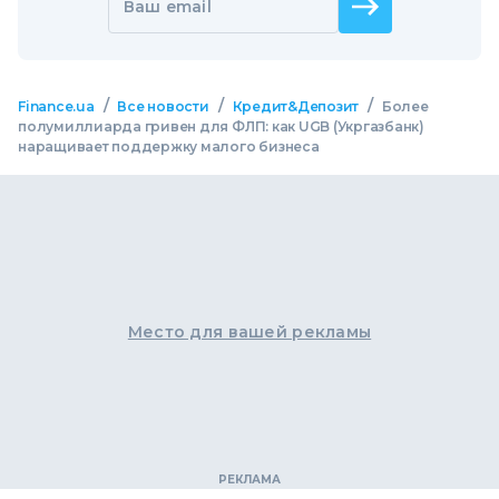
Ваш email
/
/
/
Finance.ua
Все новости
Кредит&Депозит
Более
полумиллиарда гривен для ФЛП: как UGB (Укргазбанк)
наращивает поддержку малого бизнеса
Место для вашей рекламы