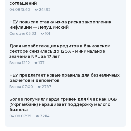
соглашений
04.08 15:40
24492
НБУ повысил ставку из-за риска закрепления
инфляции — Лепушинский
Сегодня 05:33
101
Доля неработающих кредитов в банковском
секторе снизилась до 12,5% - минимальное
значение NPL за 17 лет
Вчера 12:12
137
НБУ предлагает новые правила для безналичных
расчетов и депозитов
Вчера 07:00
2787
Более полумиллиарда гривен для ФЛП: как UGB
(Укргазбанк) наращивает поддержку малого
бизнеса
04.08 07:35
32114