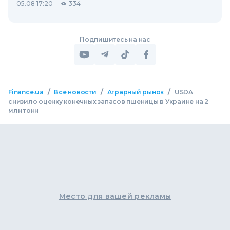
05.08 17:20
334
Подпишитесь на нас
/
/
/
Finance.ua
Все новости
Аграрный рынок
USDA
снизило оценку конечных запасов пшеницы в Украине на 2
млн тонн
Место для вашей рекламы