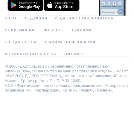
О НАС
РЕДАКЦИЯ
РЕДАКЦИОННАЯ ПОЛИТИКА
ПОЛИТИКА ИИ
ЭКСПЕРТЫ
РЕКЛАМА
СПЕЦПРОЕКТЫ
ПРАВИЛА ПОЛЬЗОВАНИЯ
КОНФИДЕНЦИАЛЬНОСТЬ
КОНТАКТЫ
© 2000–2026 Общество с ограниченной ответственностью
«Файненс.юа», свидетельство на знак для товаров и услуг № 37423 от
16.02.2004, ЕДРПОУ 22929966. Адрес: ул. Николая Гринченко, 4В, Киев,
Украина. График работы: Пн–Пт 9:00–18:00.
ООО «Файненс.юа» – независимый финансовый портал. Материалы с
пометками «Р», «Партнёрская», «Промо», «Акция», «Мнение»,
«Спецпроект», «Партнёрский проект» – это реклама в понимании
Закона Украины «О рекламе». За содержание рекламы
ответственность несёт рекламодатель. Информация на данной
странице не является рекламой банковских услуг. Проверенную
банком информацию о продуктах и услугах можно посмотреть на
официальном сайте соответствующего банка. Использование
материалов и данных с сайта разрешено только с гиперссылкой
https://finance.ua.
Мы не взимаем плату за услуги подбора и сравнения финансовых