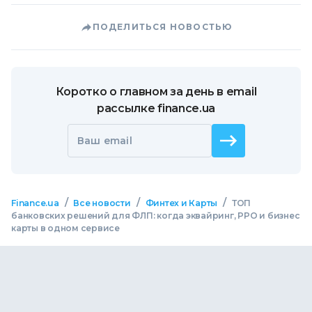
ПОДЕЛИТЬСЯ НОВОСТЬЮ
Коротко о главном за день в email
рассылке finance.ua
Ваш email
/
/
/
Finance.ua
Все новости
Финтех и Карты
ТОП
банковских решений для ФЛП: когда эквайринг, РРО и бизнес
карты в одном сервисе