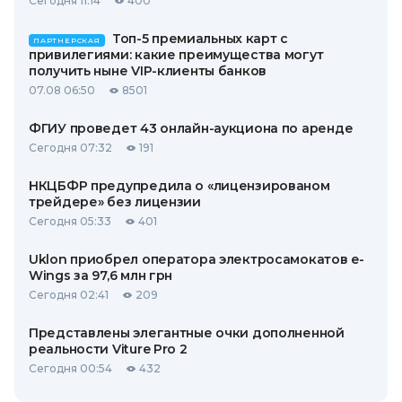
Сегодня 11:14
400
Топ-5 премиальных карт с
ПАРТНЕРСКАЯ
привилегиями: какие преимущества могут
получить ныне VIP-клиенты банков
07.08 06:50
8501
ФГИУ проведет 43 онлайн-аукциона по аренде
Сегодня 07:32
191
НКЦБФР предупредила о «лицензированом
трейдере» без лицензии
Сегодня 05:33
401
Uklon приобрел оператора электросамокатов e-
Wings за 97,6 млн грн
Сегодня 02:41
209
Представлены элегантные очки дополненной
реальности Viture Pro 2
Сегодня 00:54
432