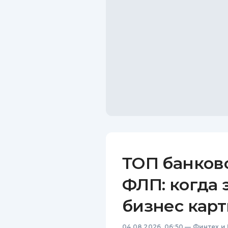
ТОП банков
ФЛП: когда 
бизнес карт
04.08.2026, 06:50
—
Финтех и