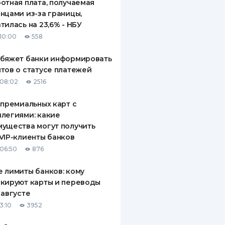
отная плата, получаемая
нцами из-за границы,
тилась на 23,6% - НБУ
10:00
558
обяжет банки информировать
тов о статусе платежей
08:02
2516
 премиальных карт с
легиями: какие
ущества могут получить
VIP-клиенты банков
06:50
876
 лимиты банков: кому
кируют карты и переводы
 августе
3:10
3952