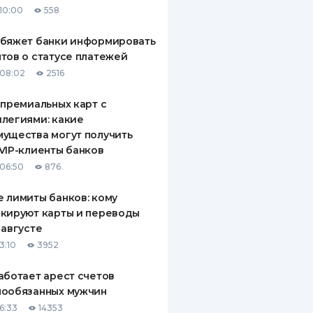
10:00
558
ДИТЕЛИ ПО
ВАНИЮ
обяжет банки информировать
тов о статусе платежей
РАХОВЫЕ ПОЛИСЫ
08:02
2516
ВЫЕ КОМПАНИИ
 премиальных карт с
легиями: какие
 О СТРАХОВЫХ
ИЯХ
ущества могут получить
VIP-клиенты банков
КА И ОПЛАТА
06:50
876
ТЫ
 лимиты банков: кому
кируют карты и переводы
 августе
3:10
3952
аботает арест счетов
нообязанных мужчин
6:33
14353