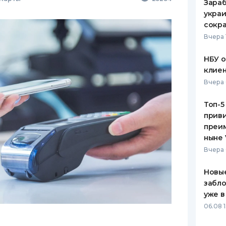
Зараб
украи
сокра
Вчера 
НБУ 
клиен
Вчера 
Топ-5
приви
преим
ныне 
Вчера 
Новые
забло
уже в
06.08 1