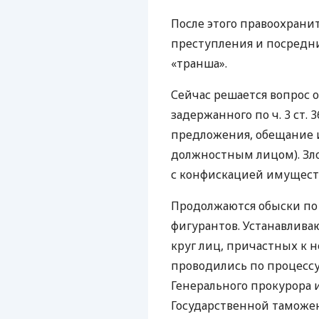
После этого правоохрани
преступления и посредн
«транша».
Сейчас решается вопрос 
задержанного по ч. 3 ст.
предложения, обещание 
должностным лицом). Зл
с конфискацией имущест
Продолжаются обыски по
фигурантов. Устанавлива
круг лиц, причастных к 
проводились по процесс
Генерального прокурора 
Государственной таможе