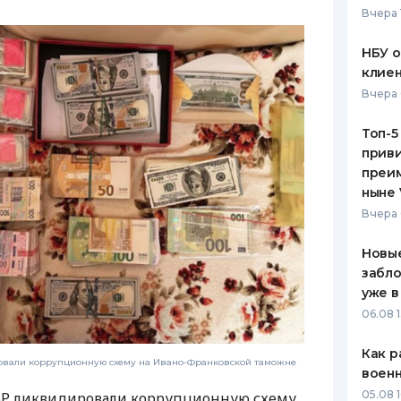
Вчера 
ЕЖЕМЕСЯЧНЫЙ ОБЗОР
ПУТЕВО
КЕШБЭКА
СТРАХО
НБУ 
клиен
ПУТЕВОДИТЕЛИ ПО
ВСЕ СТ
Вчера 
БАНКОВСКИМ КАРТАМ
СТРАХО
Топ-5
приви
ОТЗЫВЫ
КОМПАН
преим
ныне 
ДОСТАВ
Вчера 
КОНТАК
Новые
забло
уже в
06.08 1
Как р
ровали коррупционную схему на Ивано-Франковской таможне
воен
05.08 1
ГБР ликвидировали коррупционную схему