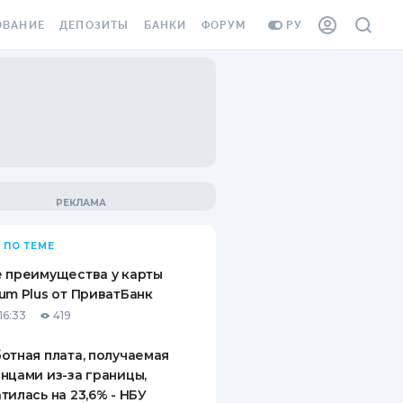
ОВАНИЕ
ДЕПОЗИТЫ
БАНКИ
ФОРУМ
РУ
ВСЕ ДЕПОЗИТЫ
ВСЕ БАНКИ
ВАНИЕ ЖИЛЬЯ ОТ
ДЕПОЗИТЫ В USD
ОТЗЫВЫ О БАНКАХ
И ШАХЕДОВ
ДЕПОЗИТЫ В EUR
МИКРОФИНАНСОВЫЕ
АХОВКА ЗАГРАНИЦУ
ОРГАНИЗАЦИИ
БОНУС К ДЕПОЗИТАМ
ОТЗЫВЫ ОБ МФО
УСЛОВИЯ АКЦИИ
Я КАРТА
 ПО ТЕМЕ
ВОПРОСЫ И ОТВЕТЫ
ОННАЯ ВИНЬЕТКА
 преимущества у карты
ДЕПОЗИТНЫЙ КАЛЬКУЛЯТОР
um Plus от ПриватБанк
Я СОТРУДНИКОВ
16:33
419
ПУТЕВОДИТЕЛИ ПО
SSISTANCE
СБЕРЕЖЕНИЯМ
отная плата, получаемая
нцами из-за границы,
ВАНИЕ ОТ
тилась на 23,6% - НБУ
ТНЫХ СЛУЧАЕВ