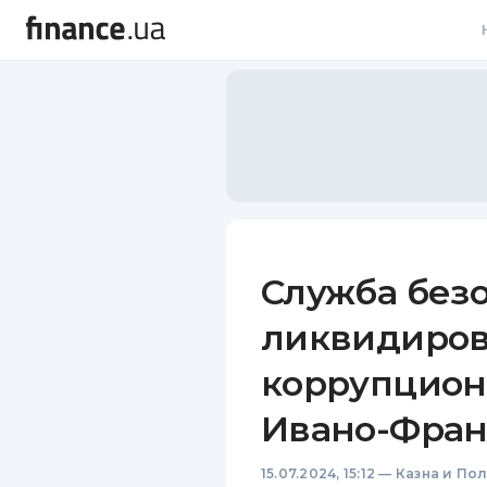
В
В
Л
А
Н
Служба безо
С
ликвидиро
П
коррупцион
Т
Ивано-Фран
Р
15.07.2024, 15:12
—
Казна и По