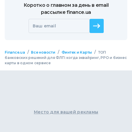
Коротко о главном за день в email
рассылке finance.ua
Ваш email
/
/
/
Finance.ua
Все новости
Финтех и Карты
ТОП
банковских решений для ФЛП: когда эквайринг, РРО и бизнес
карты в одном сервисе
Место для вашей рекламы