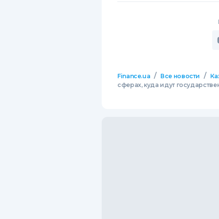
/
/
Finance.ua
Все новости
Ка
сферах, куда идут государстве