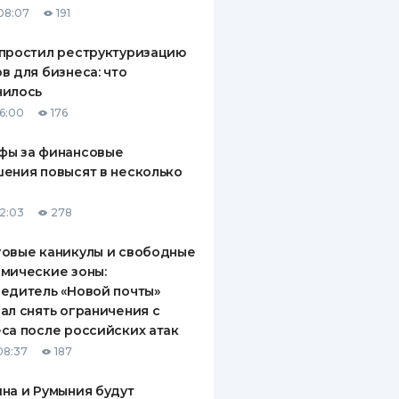
08:07
191
ДИТЕЛИ ПО
ВАНИЮ
простил реструктуризацию
в для бизнеса: что
РАХОВЫЕ ПОЛИСЫ
нилось
16:00
176
ВЫЕ КОМПАНИИ
фы за финансовые
 О СТРАХОВЫХ
ИЯХ
ения повысят в несколько
КА И ОПЛАТА
12:03
278
ТЫ
овые каникулы и свободные
мические зоны:
едитель «Новой почты»
ал снять ограничения с
са после российских атак
08:37
187
на и Румыния будут