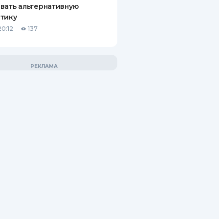
вать альтернативную
тику
20:12
137