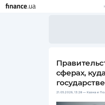
В
В
Л
А
Н
Правительст
С
сферах, куд
П
государств
Т
21.05.2026, 13:28
—
Казна и По
Р