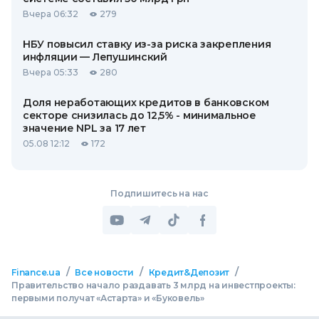
Вчера 06:32
279
НБУ повысил ставку из-за риска закрепления
инфляции — Лепушинский
Вчера 05:33
280
Доля неработающих кредитов в банковском
секторе снизилась до 12,5% - минимальное
значение NPL за 17 лет
05.08 12:12
172
Подпишитесь на нас
/
/
/
Finance.ua
Все новости
Кредит&Депозит
Правительство начало раздавать 3 млрд на инвестпроекты:
первыми получат «Астарта» и «Буковель»