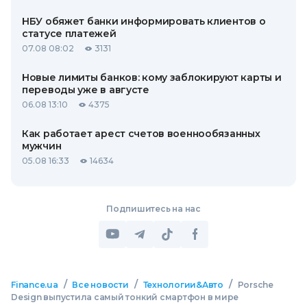
НБУ обяжет банки информировать клиентов о
статусе платежей
07.08 08:02
3131
Новые лимиты банков: кому заблокируют карты и
переводы уже в августе
06.08 13:10
4375
Как работает арест счетов военнообязанных
мужчин
05.08 16:33
14634
Подпишитесь на нас
/
/
/
Finance.ua
Все новости
Технологии&Авто
Porsche
Design выпустила самый тонкий смартфон в мире