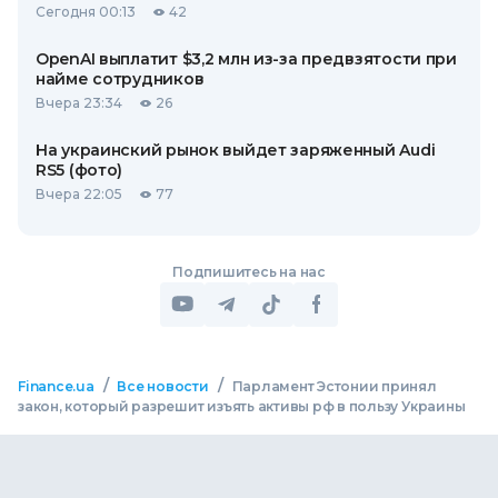
Сегодня 00:13
42
OpenAI выплатит $3,2 млн из-за предвзятости при
найме сотрудников
Вчера 23:34
26
На украинский рынок выйдет заряженный Audi
RS5 (фото)
Вчера 22:05
77
Подпишитесь на нас
/
/
Finance.ua
Все новости
Парламент Эстонии принял
закон, который разрешит изъять активы рф в пользу Украины