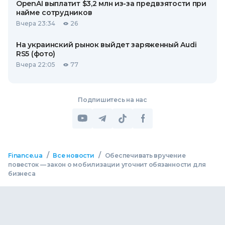
OpenAI выплатит $3,2 млн из-за предвзятости при
найме сотрудников
Вчера 23:34
26
На украинский рынок выйдет заряженный Audi
RS5 (фото)
Вчера 22:05
77
Подпишитесь на нас
/
/
Finance.ua
Все новости
Обеспечивать вручение
повесток — закон о мобилизации уточнит обязанности для
бизнеса