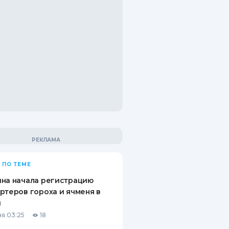
 ПО ТЕМЕ
на начала регистрацию
ртеров гороха и ячменя в
й
я 03:25
18