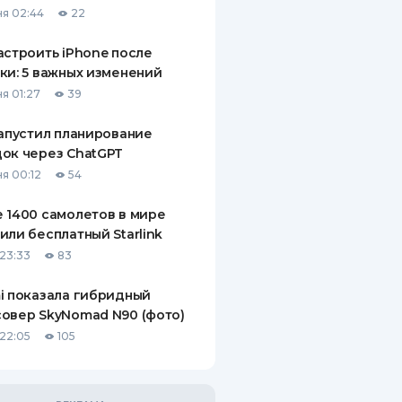
я 02:44
22
ДИТЕЛИ ПО
ВАНИЮ
астроить iPhone после
ки: 5 важных изменений
РАХОВЫЕ ПОЛИСЫ
я 01:27
39
ВЫЕ КОМПАНИИ
запустил планирование
ок через ChatGPT
 О СТРАХОВЫХ
ИЯХ
я 00:12
54
КА И ОПЛАТА
 1400 самолетов в мире
или бесплатный Starlink
ТЫ
23:33
83
i показала гибридный
овер SkyNomad N90 (фото)
22:05
105