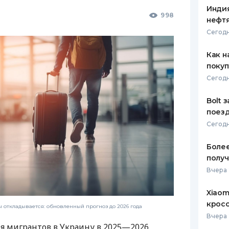
Индия
998
нефтя
Сегодн
Как н
покуп
Сегодн
Bolt 
поезд
Сегодн
Более
получ
Вчера 
Xiaom
кросс
откладывается: обновленный прогноз до 2026 года
Вчера 
я мигрантов в Украину в 2025—2026