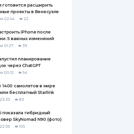
 готовится расширить
ные проекты в Венесуэле
я 02:44
22
астроить iPhone после
ки: 5 важных изменений
я 01:27
39
запустил планирование
ок через ChatGPT
я 00:12
54
 1400 самолетов в мире
или бесплатный Starlink
23:33
83
i показала гибридный
овер SkyNomad N90 (фото)
22:05
105