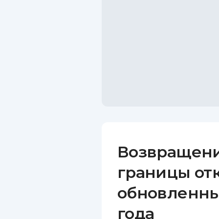
Возвращени
границы от
обновленны
года