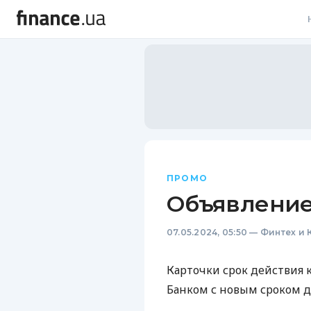
В
В
Л
А
Н
ПРОМО
С
Объявление
П
07.05.2024, 05:50
—
Финтех и 
Т
Карточки срок действия
Р
Банком с новым сроком д