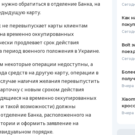
 нужно обратиться в отделение Банка, на
Сегодн
ЕЖЕМЕСЯЧНЫЙ ОБЗОР
ПУТЕВО
едыдущую карту.
КЕШБЭКА
СТРАХО
Как н
покуп
к не перевыпускает карты клиентам
ПУТЕВОДИТЕЛИ ПО
ВСЕ СТ
Сегодн
 на временно оккупированных
БАНКОВСКИМ КАРТАМ
СТРАХО
чески продлевает срок действия
Bolt 
 период военного положения в Украине.
поезд
ОТЗЫВЫ
КОМПАН
Сегодн
ам некоторые операции недоступны, а
ДОСТАВ
да средств на другую карту, операции в
Более
получ
 случае наличия желания перевыпустить
КОНТАК
Вчера 
карточку с новым сроком действия
одящиеся на временно оккупированных
Xiaom
ии такой возможности) должны
кросс
Вчера 
 отделение Банка, расположенного на
тории и оформить заявление на
ивидуальном порядке.