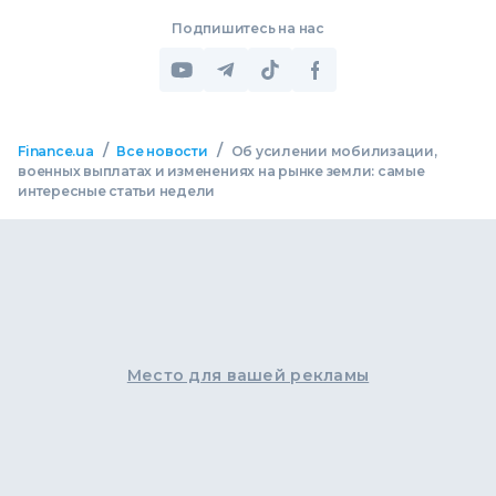
Подпишитесь на нас
/
/
Finance.ua
Все новости
Об усилении мобилизации,
военных выплатах и ​​изменениях на рынке земли: самые
интересные статьи недели
Место для вашей рекламы