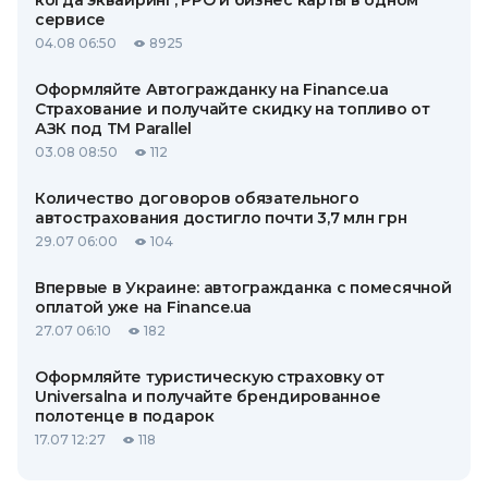
когда эквайринг, РРО и бизнес карты в одном
сервисе
04.08 06:50
8925
Оформляйте Автогражданку на Finance.ua
Страхование и получайте скидку на топливо от
АЗК под ТМ Parallel
03.08 08:50
112
Количество договоров обязательного
автострахования достигло почти 3,7 млн грн
29.07 06:00
104
Впервые в Украине: автогражданка с помесячной
оплатой уже на Finance.ua
27.07 06:10
182
Оформляйте туристическую страховку от
Universalna и получайте брендированное
полотенце в подарок
17.07 12:27
118