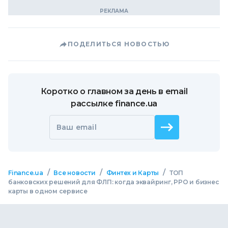
ПОДЕЛИТЬСЯ НОВОСТЬЮ
Коротко о главном за день в email
рассылке finance.ua
Ваш email
/
/
/
Finance.ua
Все новости
Финтех и Карты
ТОП
банковских решений для ФЛП: когда эквайринг, РРО и бизнес
карты в одном сервисе