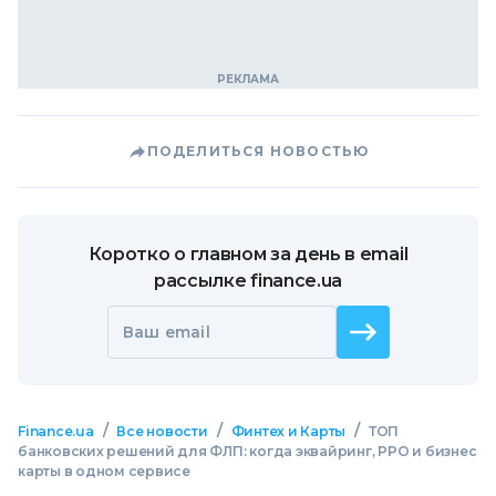
ПОДЕЛИТЬСЯ НОВОСТЬЮ
Коротко о главном за день в email
рассылке finance.ua
Ваш email
/
/
/
Finance.ua
Все новости
Финтех и Карты
ТОП
банковских решений для ФЛП: когда эквайринг, РРО и бизнес
карты в одном сервисе