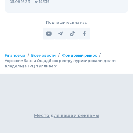
05.08 16:33
14339
Подпишитесь на нас
/
/
/
Finance.ua
Все новости
Фондовый рынок
Укрэксимбанк и Ощадбанк реструктуризировали долги
владельца ТРЦ "Гулливер"
Место для вашей рекламы