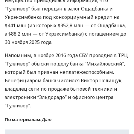
имущество приводилась информация, что
“Гулливер” был передан в залог Ощадбанка и
Укрэксимбанка под консорциумный кредит на
$441 млн (из которых $352,8 млн — от Ощадбанка,
а $88,2 млн — от Укрэксимбанка) с погашением до
30 ноября 2025 года.
Напомним, в ноябре 2016 года
СБУ
проводил в
ТРЦ
“Гулливер” обыски по делу банка “Михайловский”,
который был признан неплатежеспособным.
Бенефициаром банка числился Виктор Полищук,
владелец сети по продаже бытовой техники и
электроники “Эльдорадо” и офисного центра
“Гулливер”.
По материалам:
Діло