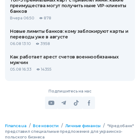
Топ-5 премиальных карт с привилегиями: какие
преимущества могут получить ныне VIP-клиенты
банков
Вчера 06:50
878
Новые лимиты банков: кому заблокируют карты и
переводы уже в августе
06.08 13:10
3958
Как работает арест счетов военнообязанных
мужчин
05.08 16:33
14355
Подпишитесь на нас
/
/
/
Finance.ua
Все новости
Личные финансы
"Кредобанк"
представил специальные предложения для украинско-
польского бизнеса