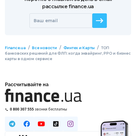
рассылке finance.ua
Ваш email
/
/
/
Finance.ua
Все новости
Финтех и Карты
ТОП
банковских решений для ФЛП: когда эквайринг, РРО и бизнес
карты в одном сервисе
Рассчитывайте на
0 800 307 555
звонки бесплатны