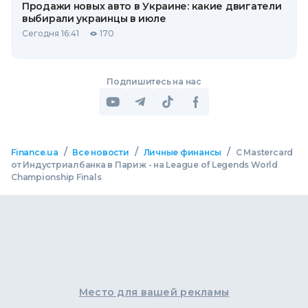
Продажи новых авто в Украине: какие двигатели
выбирали украинцы в июле
Сегодня 16:41
170
Подпишитесь на нас
/
/
/
Finance.ua
Все новости
Личные финансы
С Mastercard
от Индустриалбанка в Париж - на League of Legends World
Championship Finals
Место для вашей рекламы