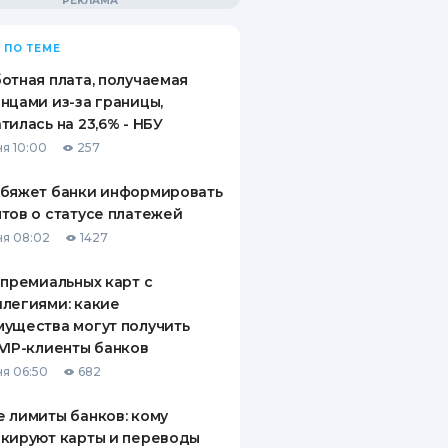
 ПО ТЕМЕ
отная плата, получаемая
нцами из-за границы,
тилась на 23,6% - НБУ
я 10:00
257
обяжет банки информировать
тов о статусе платежей
я 08:02
1427
 премиальных карт с
легиями: какие
ущества могут получить
VIP-клиенты банков
я 06:50
682
 лимиты банков: кому
кируют карты и переводы