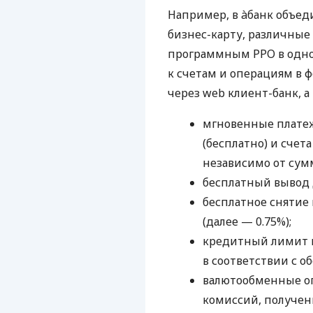
Например, в àбанк объед
бизнес-карту, различные
программным РРО в одном
к счетам и операциям в ф
через web клиент-банк, а
мгновенные платеж
(бесплатно) и счета
независимо от сум
бесплатный вывод 
бесплатное снятие 
(далее — 0.75%);
кредитный лимит н
в соответствии с о
валютообменные оп
комиссий, получени