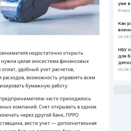
уже в
Вчера 
Как р
воен
05.08 1
НБУ п
ринимателя недостаточно открыть
для б
у нужна целая экосистема финансовых
депо
 оплат, удобный учет расчетов,
05.08 
 расходов, возможность управлять всем
изировать бумажную работу.
д предпринимателю часто приходилось
азных компаний. Счет открывать в одном
ключать через другой банк, ПРРО
оставщика, вести учет — дополнительная