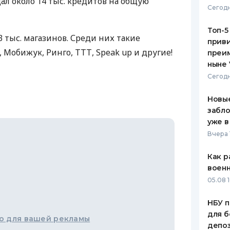
дал около 14 тыс. кредитов на общую
Сегодн
ЕЖЕМЕСЯЧНЫЙ ОБЗОР
ПУТЕВО
КЕШБЭКА
СТРАХО
Топ-5
 тыс. магазинов. Среди них такие
приви
ПУТЕВОДИТЕЛИ ПО
ВСЕ СТ
, Мобижук, Ринго,
ТТТ
, Speak up и другие!
преим
БАНКОВСКИМ КАРТАМ
ныне 
СТРАХО
Сегодн
ОТЗЫВЫ
КОМПАН
Новые
забло
ДОСТАВ
уже в
Вчера 
КОНТАК
Как р
воен
05.08 1
НБУ п
для б
о для вашей рекламы
депо