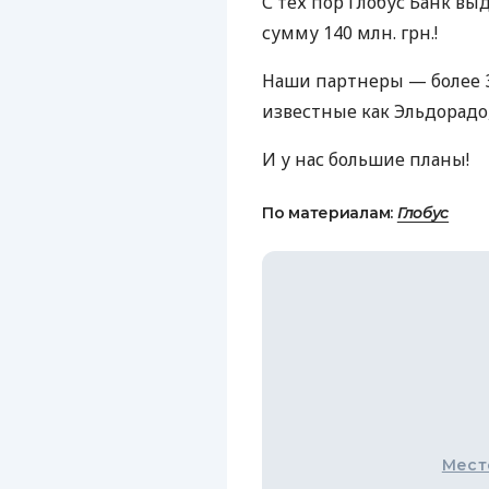
С тех пор Глобус Банк вы
сумму 140 млн. грн.!
Наши партнеры — более 3
известные как Эльдорадо
И у нас большие планы!
По материалам:
Глобус
Мест