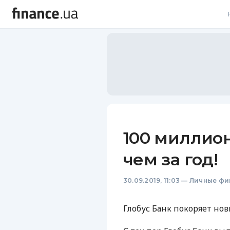
В
В
Л
А
Н
100 миллио
С
чем за год!
П
30.09.2019, 11:03
—
Личные фи
Т
Р
Глобус Банк покоряет но