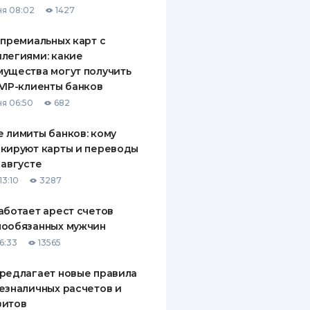
я 08:02
1427
ДИТЕЛИ ПО
ВАНИЮ
 премиальных карт с
легиями: какие
РАХОВЫЕ ПОЛИСЫ
ущества могут получить
VIP-клиенты банков
ВЫЕ КОМПАНИИ
я 06:50
682
 О СТРАХОВЫХ
ИЯХ
 лимиты банков: кому
кируют карты и переводы
КА И ОПЛАТА
 августе
13:10
3287
ТЫ
аботает арест счетов
нообязанных мужчин
6:33
13565
редлагает новые правила
езналичных расчетов и
зитов