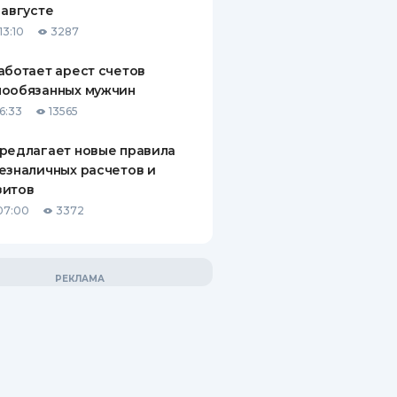
 августе
13:10
3287
аботает арест счетов
нообязанных мужчин
6:33
13565
редлагает новые правила
езналичных расчетов и
зитов
07:00
3372