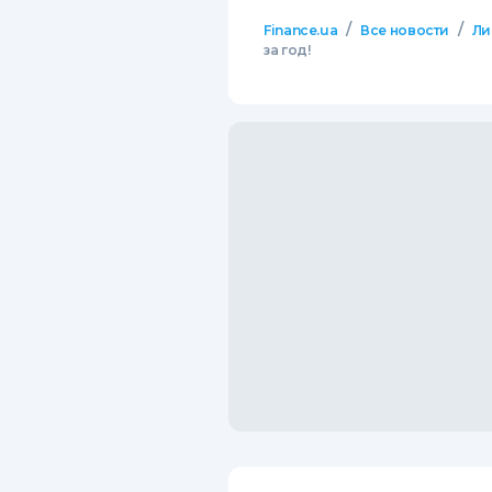
/
/
Finance.ua
Все новости
Ли
за год!