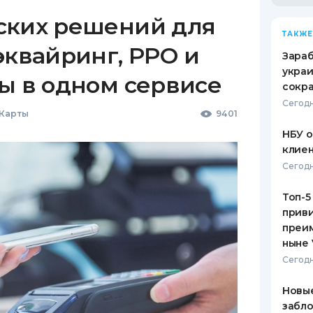
ских решений для
ТАКЖЕ
эквайринг, РРО и
Зараб
украи
ы в одном сервисе
сокра
Сегодн
 Карты
9401
НБУ 
клиен
Сегодн
Топ-5
приви
преим
ныне 
Сегодн
Новые
забло