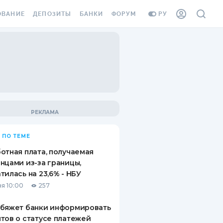
ОВАНИЕ
ДЕПОЗИТЫ
БАНКИ
ФОРУМ
РУ
ВСЕ ДЕПОЗИТЫ
ВСЕ БАНКИ
ВАНИЕ ЖИЛЬЯ ОТ
ДЕПОЗИТЫ В USD
ОТЗЫВЫ О БАНКАХ
И ШАХЕДОВ
ДЕПОЗИТЫ В EUR
МИКРОФИНАНСОВЫЕ
АХОВКА ЗАГРАНИЦУ
ОРГАНИЗАЦИИ
БОНУС К ДЕПОЗИТАМ
ОТЗЫВЫ ОБ МФО
УСЛОВИЯ АКЦИИ
Я КАРТА
 ПО ТЕМЕ
ВОПРОСЫ И ОТВЕТЫ
ОННАЯ ВИНЬЕТКА
отная плата, получаемая
ДЕПОЗИТНЫЙ КАЛЬКУЛЯТОР
нцами из-за границы,
Я СОТРУДНИКОВ
тилась на 23,6% - НБУ
ПУТЕВОДИТЕЛИ ПО
я 10:00
257
SSISTANCE
СБЕРЕЖЕНИЯМ
обяжет банки информировать
ВАНИЕ ОТ
тов о статусе платежей
ТНЫХ СЛУЧАЕВ