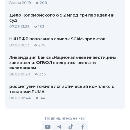
Вчера 20:19
208
Дело Коломойского о 9,2 млрд грн передали в
суд
07.08 13:28
183
НКЦБФР пополнила список SCAM-проектов
07.08 06:13
274
Ликвидация банка «Национальные инвестиции»
завершена: ФГВФЛ прекратил выплаты
вкладчикам
06.08 10:20
233
россия уничтожила логистический комплекс с
товарами PUMA
06.08 06:44
144
Подпишитесь на нас