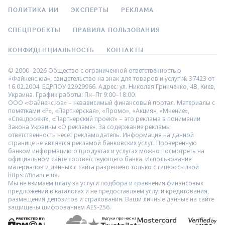
ПОЛИТИКА ИИ
ЭКСПЕРТЫ
РЕКЛАМА
СПЕЦПРОЕКТЫ
ПРАВИЛА ПОЛЬЗОВАНИЯ
КОНФИДЕНЦИАЛЬНОСТЬ
КОНТАКТЫ
© 2000–2026 Общество с ограниченной ответственностью
«Файненс.юа», свидетельство на знак для товаров и услуг № 37423 от
16.02.2004, ЕДРПОУ 22929966. Адрес: ул. Николая Гринченко, 4В, Киев,
Украина. График работы: Пн–Пт 9:00–18:00.
ООО «Файненс.юа» – независимый финансовый портал. Материалы с
пометками «Р», «Партнёрская», «Промо», «Акция», «Мнение»,
«Спецпроект», «Партнёрский проект» – это реклама в понимании
Закона Украины «О рекламе». За содержание рекламы
ответственность несёт рекламодатель. Информация на данной
странице не является рекламой банковских услуг. Проверенную
банком информацию о продуктах и услугах можно посмотреть на
официальном сайте соответствующего банка. Использование
материалов и данных с сайта разрешено только с гиперссылкой
https://finance.ua.
Мы не взимаем плату за услуги подбора и сравнения финансовых
предложений в каталогах и не предоставляем услуги кредитования,
размещения депозитов и страхования. Ваши личные данные на сайте
защищены шифрованием AES-256.