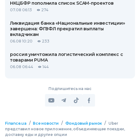
НКЦБФР пополнила список SCAM-проектов
07.08 06:13
274
Ликвидация банка «Национальные инвестиции»
завершена: ФГВФЛ прекратил выплаты
вкладчикам
06.08 10:20
233
россия уничтожила логистический комплекс с
товарами PUMA
06.08 06:44
144
Подпишитесь на нас
/
/
/
Finance.ua
Все новости
Фондовый рынок
Uber
представил новое приложение, объединяющее поездки,
доставку еды и другие опции