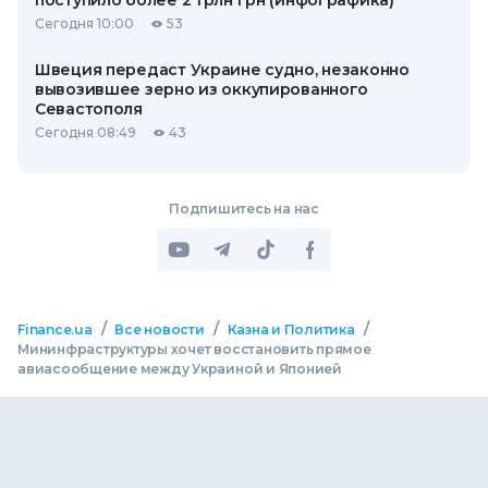
поступило более 2 трлн грн (инфографика)
Сегодня 10:00
53
Швеция передаст Украине судно, незаконно
вывозившее зерно из оккупированного
Севастополя
Сегодня 08:49
43
Подпишитесь на нас
/
/
/
Finance.ua
Все новости
Казна и Политика
Мининфраструктуры хочет восстановить прямое
авиасообщение между Украиной и Японией