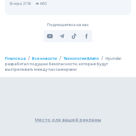
Вчера 21:18
660
Подпишитесь на нас
/
/
/
Finance.ua
Все новости
Технологии&Авто
Hyundai
разработал подушки безопасности, которые будут
выстреливать между пассажирами
Место для вашей рекламы