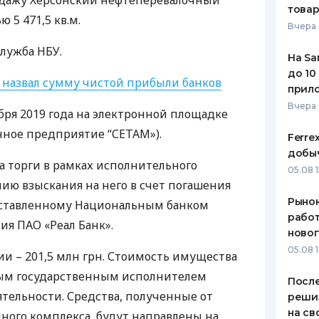
одажу Херсонский нефтеперевалочный
това
 5 471,5 кв.м.
ЕЖЕМЕСЯЧНЫЙ ОБЗОР
ПУТЕВО
Вчера 
КЕШБЭКА
СТРАХО
служба
НБУ
.
На Sa
ПУТЕВОДИТЕЛИ ПО
ВСЕ СТ
до 10
БАНКОВСКИМ КАРТАМ
 назвал сумму чистой прибыли банков
прил
СТРАХО
Вчера
бря 2019 года на электронной площадке
ОТЗЫВЫ
нное предприятие “СЕТАМ»).
КОМПАН
Ferre
добыч
 торги в рамках исполнительного
ДОСТАВ
05.08 1
ию взыскания на него в счет погашения
КОНТАК
Рынок
ставленному Национальным банком
работ
ния
ПАО
«Реал Банк».
ново
05.08 1
ии – 201,5 млн грн. Стоимость имущества
ым государственным исполнителем
После
тельности. Средства, полученные от
реши
на св
ого комплекса, будут направлены на