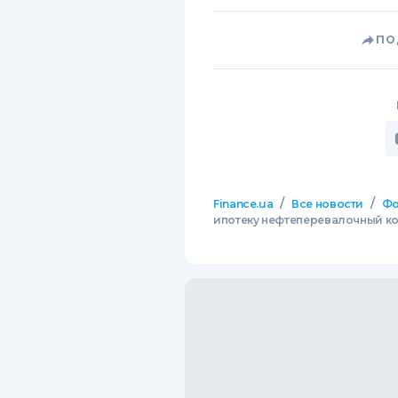
ПО
/
/
Finance.ua
Все новости
Фо
ипотеку нефтеперевалочный к