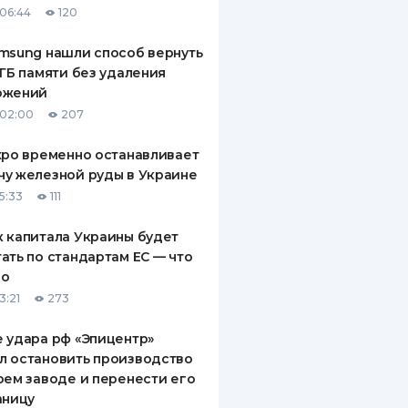
06:44
120
msung нашли способ вернуть
 ГБ памяти без удаления
ожений
 02:00
207
xpo временно останавливает
у железной руды в Украине
5:33
111
 капитала Украины будет
ать по стандартам ЕС — что
го
3:21
273
 удара рф «Эпицентр»
л остановить производство
оем заводе и перенести его
аницу