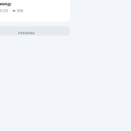
аницу
10:33
356