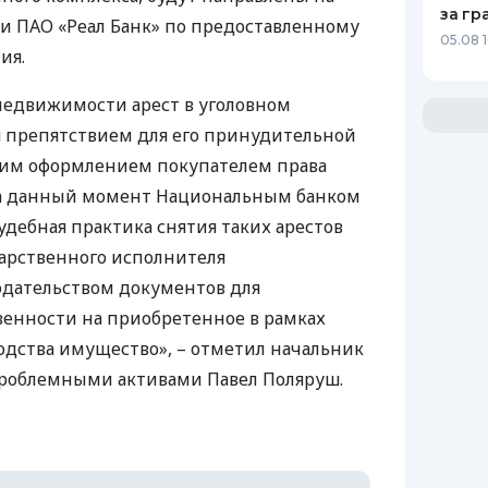
за гр
ти
ПАО
«Реал Банк» по предоставленному
05.08 
ия.
недвижимости арест в уголовном
я препятствием для его принудительной
им оформлением покупателем права
 На данный момент Национальным банком
удебная практика снятия таких арестов
дарственного исполнителя
дательством документов для
венности на приобретенное в рамках
дства имущество», – отметил начальник
проблемными активами Павел Поляруш.