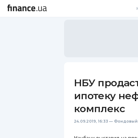
В
В
Л
А
Н
НБУ продас
С
ипотеку не
П
комплекс
Т
24.09.2019, 16:33
—
Фондовый
Р