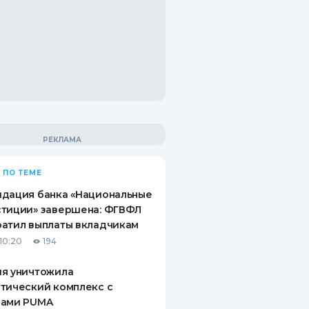
 ПО ТЕМЕ
идация банка «Национальные
стиции» завершена: ФГВФЛ
атил выплаты вкладчикам
10:20
194
ия уничтожила
тический комплекс с
рами PUMA