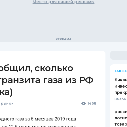
Место для вашей рекламы
общил, сколько
ТАКЖЕ
транзита газа из РФ
Ликв
инве
ка)
прекр
Вчера 
 рынок
1468
росс
логис
дного газа за 6 месяцев 2019 года
това
н до 12,5 млрд грн по сравнению с