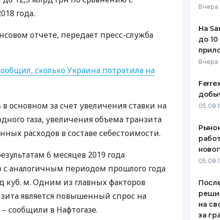
Вчера 
18 года.
На Sa
нсовом отчете, передает пресс-служба
до 10
прил
Вчера
сообщил, сколько Украина потратила на
Ferre
добыч
 в основном за счет увеличения ставки на
05.08 1
дного газа, увеличения объема транзита
Рынок
ных расходов в составе себестоимости.
работ
ново
результатам 6 месяцев 2019 года
05.08 1
ю с аналогичным периодом прошлого года
рд куб. м. Одним из главных факторов
После
реши
зита является повышенный спрос на
на св
 – сообщили в Нафтогазе.
за гр