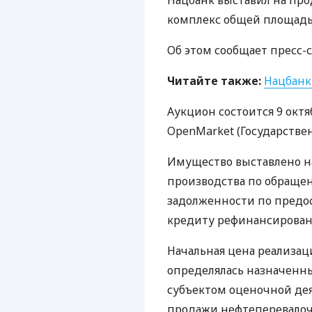
Нацбанк выставил на пр
комплекс общей площадью
Об этом сообщает пресс-
Читайте также:
Нацбанк
Аукцион состоится 9 октя
OpenMarket (Государстве
Имущество выставлено на
производства по обращен
задолженности по предо
кредиту рефинансирова
Начальная цена реализац
определялась назначенн
субъектом оценочной дея
продажи нефтеперевалочн