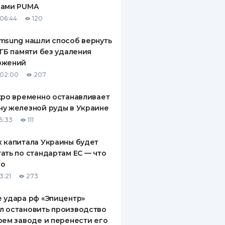
рами PUMA
ДИТЕЛИ ПО
06:44
120
ВАНИЮ
msung нашли способ вернуть
РАХОВЫЕ ПОЛИСЫ
 ГБ памяти без удаления
ожений
ВЫЕ КОМПАНИИ
 02:00
207
 О СТРАХОВЫХ
ИЯХ
xpo временно останавливает
у железной руды в Украине
КА И ОПЛАТА
5:33
111
ТЫ
 капитала Украины будет
ать по стандартам ЕС — что
го
3:21
273
 удара рф «Эпицентр»
л остановить производство
оем заводе и перенести его