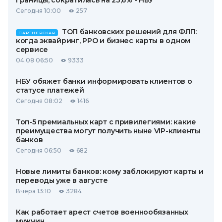
границы, сократилась на 23,6% - НБУ
Сегодня 10:00
257
ТОП банковских решений для ФЛП:
ПАРТНЕРСКАЯ
когда эквайринг, РРО и бизнес карты в одном
сервисе
04.08 06:50
9333
НБУ обяжет банки информировать клиентов о
статусе платежей
Сегодня 08:02
1416
Топ-5 премиальных карт с привилегиями: какие
преимущества могут получить ныне VIP-клиенты
банков
Сегодня 06:50
682
Новые лимиты банков: кому заблокируют карты и
переводы уже в августе
Вчера 13:10
3284
Как работает арест счетов военнообязанных
мужчин