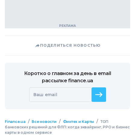
ПОДЕЛИТЬСЯ НОВОСТЬЮ
Коротко о главном за день в email
рассылке finance.ua
Ваш email
/
/
/
Finance.ua
Все новости
Финтех и Карты
ТОП
банковских решений для ФЛП: когда эквайринг, РРО и бизнес
карты в одном сервисе