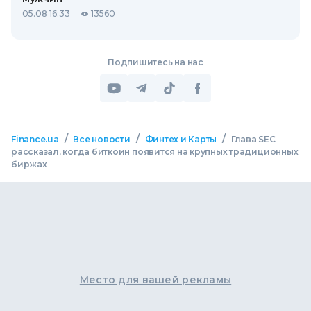
05.08 16:33
13560
Подпишитесь на нас
/
/
/
Finance.ua
Все новости
Финтех и Карты
Глава SEC
рассказал, когда биткоин появится на крупных традиционных
биржах
Место для вашей рекламы