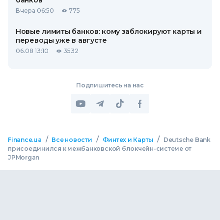
банков
Вчера 06:50
775
Новые лимиты банков: кому заблокируют карты и
переводы уже в августе
06.08 13:10
3532
Подпишитесь на нас
/
/
/
Finance.ua
Все новости
Финтех и Карты
Deutsche Bank
присоединился к межбанковской блокчейн-системе от
JPMorgan