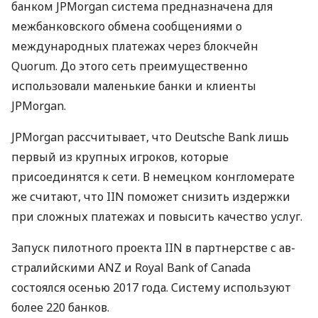
банком
JPM
organ система предназначена для
межбанковского обмена сообщениями о
международных платежах через блокчейн
Quorum. До этого сеть преимущественно
использовали маленькие банки и клиенты
JPM
organ.
JPM
organ рассчитывает, что Deutsche Bank лишь
первый из крупных игроков, которые
присоединятся к сети. В немецком конгломерате
же считают, что
IIN
поможет снизить издержки
при сложных платежах и повысить качество услуг.
Запуск пилотного проекта
IIN
в партнерстве с ав­
стра­лий­скими
ANZ
и Royal Bank of Canada
состоялся осенью 2017 года. Систему используют
более 220 банков.