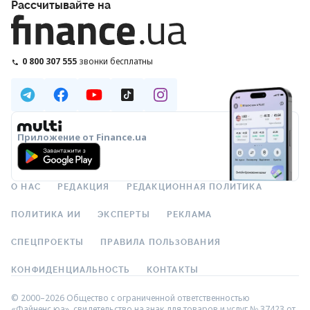
Рассчитывайте на
0 800 307 555
звонки бесплатны
Приложение от Finance.ua
О НАС
РЕДАКЦИЯ
РЕДАКЦИОННАЯ ПОЛИТИКА
ПОЛИТИКА ИИ
ЭКСПЕРТЫ
РЕКЛАМА
СПЕЦПРОЕКТЫ
ПРАВИЛА ПОЛЬЗОВАНИЯ
КОНФИДЕНЦИАЛЬНОСТЬ
КОНТАКТЫ
© 2000–2026 Общество с ограниченной ответственностью
«Файненс.юа», свидетельство на знак для товаров и услуг № 37423 от