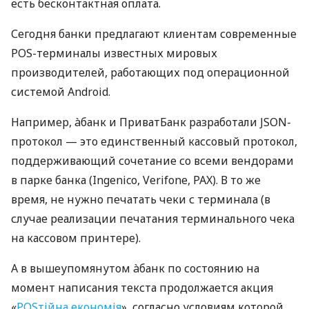
есть бесконтактная оплата.
Сегодня банки предлагают клиентам современные
POS-терминалы известных мировых
производителей, работающих под операционной
системой Android.
Например, àбанк и ПриватБанк разработали JSON-
протокол — это единственный кассовый протокол,
поддерживающий сочетание со всеми вендорами
в парке банка (Ingenico, Verifone, PAX). В то же
время, не нужно печатать чеки с терминала (в
случае реализации печатания терминального чека
на кассовом принтере).
А в вышеупомянутом àбанк по состоянию на
момент написания текста продолжается акция
«
POSтійна економія
», согласно условиям которой