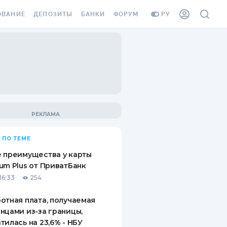
ОВАНИЕ
ДЕПОЗИТЫ
БАНКИ
ФОРУМ
РУ
ВСЕ ДЕПОЗИТЫ
ВСЕ БАНКИ
ВАНИЕ ЖИЛЬЯ ОТ
ДЕПОЗИТЫ В USD
ОТЗЫВЫ О БАНКАХ
И ШАХЕДОВ
ДЕПОЗИТЫ В EUR
МИКРОФИНАНСОВЫЕ
АХОВКА ЗАГРАНИЦУ
ОРГАНИЗАЦИИ
БОНУС К ДЕПОЗИТАМ
ОТЗЫВЫ ОБ МФО
УСЛОВИЯ АКЦИИ
Я КАРТА
 ПО ТЕМЕ
ВОПРОСЫ И ОТВЕТЫ
ОННАЯ ВИНЬЕТКА
 преимущества у карты
ДЕПОЗИТНЫЙ КАЛЬКУЛЯТОР
um Plus от ПриватБанк
Я СОТРУДНИКОВ
16:33
254
ПУТЕВОДИТЕЛИ ПО
SSISTANCE
СБЕРЕЖЕНИЯМ
отная плата, получаемая
нцами из-за границы,
ВАНИЕ ОТ
тилась на 23,6% - НБУ
ТНЫХ СЛУЧАЕВ