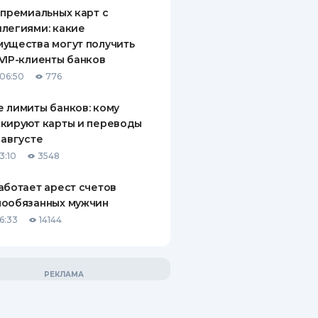
 премиальных карт с
легиями: какие
ущества могут получить
VIP-клиенты банков
06:50
776
 лимиты банков: кому
кируют карты и переводы
 августе
3:10
3548
аботает арест счетов
нообязанных мужчин
6:33
14144