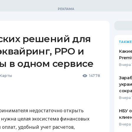
ских решений для
ТАКЖЕ
эквайринг, РРО и
Какие
Premi
ы в одном сервисе
Вчера 
 Карты
14778
Зараб
украи
сокра
Вчера 
ринимателя недостаточно открыть
НБУ 
клиен
у нужна целая экосистема финансовых
Вчера 
 оплат, удобный учет расчетов,