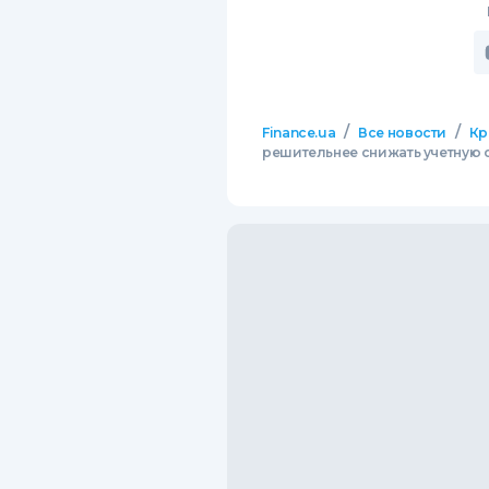
/
/
Finance.ua
Все новости
Кр
решительнее снижать учетную 