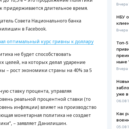
 до 16,5% – это продолжение политики
Вчера 
к придерживается длительное время.
ЕЖЕМЕСЯЧНЫЙ ОБЗОР
ПУТЕВО
КЕШБЭКА
СТРАХО
НБУ 
атель Совета Национального банка
клиен
ПУТЕВОДИТЕЛИ ПО
ВСЕ СТ
нилишин в Facebook.
Вчера 
БАНКОВСКИМ КАРТАМ
СТРАХО
ал оптимальный курс гривны к доллару
Топ-5
приви
ОТЗЫВЫ
итика не будет способствовать
КОМПАН
преим
 целей, на которых делал ударение
ныне 
ДОСТАВ
Вчера 
 – рост экономики страны на 40% за 5
КОНТАК
Новые
забло
ную ставку процента, управляя
уже в
овень реальной процентной ставки (то
06.08 1
овень инфляции) влияет на производство
Как р
ющая монетарная политика не создает
воен
ики”, – заявляет Данилишин.
05.08 1