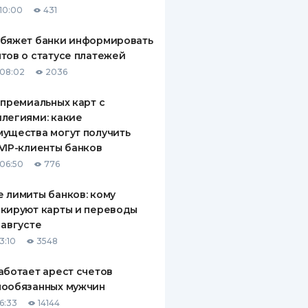
10:00
431
ДИТЕЛИ ПО
ВАНИЮ
обяжет банки информировать
тов о статусе платежей
РАХОВЫЕ ПОЛИСЫ
08:02
2036
ВЫЕ КОМПАНИИ
 премиальных карт с
легиями: какие
 О СТРАХОВЫХ
ИЯХ
ущества могут получить
VIP-клиенты банков
КА И ОПЛАТА
06:50
776
ТЫ
 лимиты банков: кому
кируют карты и переводы
 августе
3:10
3548
аботает арест счетов
нообязанных мужчин
6:33
14144