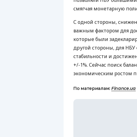
позволяли
НБУ
большими 
смягчая монетарную поли
С одной стороны, снижен
важным фактором для дос
которые были задеклари
другой стороны, для
НБУ
стабильности и достиже
+/-1%. Сейчас поиск бал
экономическим ростом п
По материалам:
Finance.ua