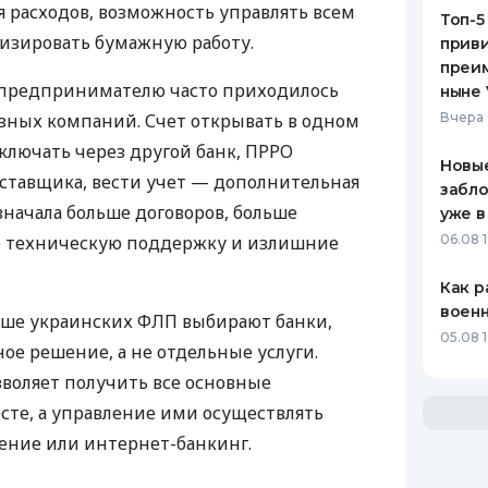
 расходов, возможность управлять всем
Топ-5
изировать бумажную работу.
приви
преим
д предпринимателю часто приходилось
ныне 
азных компаний. Счет открывать в одном
Вчера 
ключать через другой банк, ПРРО
Новые
оставщика, вести учет — дополнительная
забло
значала больше договоров, больше
уже в
ю техническую поддержку и излишние
06.08 1
Как р
воен
ьше украинских ФЛП выбирают банки,
05.08 1
е решение, а не отдельные услуги.
воляет получить все основные
те, а управление ими осуществлять
ение или интернет-банкинг.