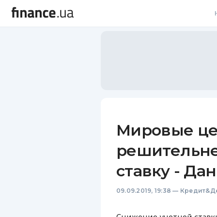
В
В
Л
А
Н
Мировые це
С
решительне
П
ставку - Д
Т
09.09.2019, 19:38
—
Кредит&Д
Р