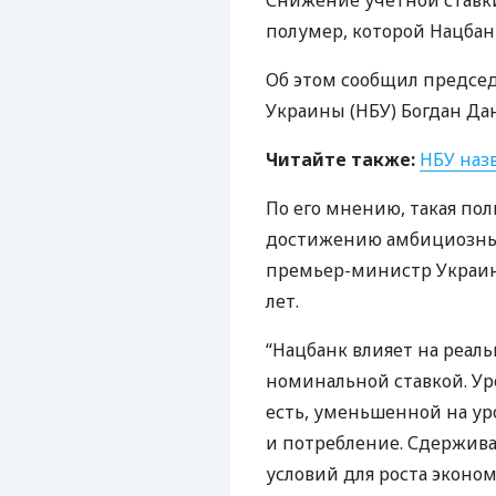
Снижение учетной ставки
полумер, которой Нацбан
Об этом сообщил председ
Украины (
НБУ
) Богдан Да
Читайте также:
НБУ
назв
По его мнению, такая пол
достижению амбициозных
премьер-министр Украины
лет.
“Нацбанк влияет на реаль
номинальной ставкой. Ур
есть, уменьшенной на ур
и потребление. Сдержива
условий для роста эконом