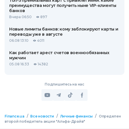
Топ-5 премиальных карт с привилегиями: какие
преимущества могут получить ныне VIP-клиенты
банков
Вчера 06:50
897
Новые лимиты банков: кому заблокируют карты и
переводы уже в августе
06.08 13:10
4011
Как работает арест счетов военнообязанных
мужчин
05.08 16:33
14382
Подпишитесь на нас
/
/
/
Finance.ua
Все новости
Личные финансы
Определен
второй победитель акции "Альфа-Драйв"