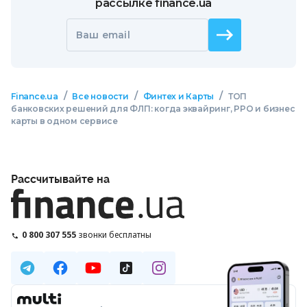
рассылке finance.ua
Ваш email
/
/
/
Finance.ua
Все новости
Финтех и Карты
ТОП
банковских решений для ФЛП: когда эквайринг, РРО и бизнес
карты в одном сервисе
Рассчитывайте на
0 800 307 555
звонки бесплатны