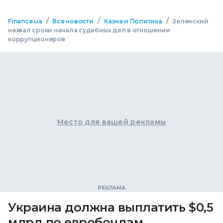
/
/
/
Finance.ua
Все новости
Казна и Политика
Зеленский
назвал сроки начала судебных дел в отношении
коррупционеров
Место для вашей рекламы
Украина должна выплатить $0,5
млрд по евробондам