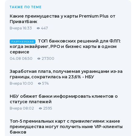
ТАКЖЕ ПО ТЕМЕ
Какие преимущества у карты Premium Plus от
ПриватБанк
Вчера 16:33
447
ТОП банковских решений для ФЛП:
ПАРТНЕРСКАЯ
когда эквайринг, РРО и бизнес карты в одном
сервисе
04.08 06:50
27300
Заработная плата, получаемая украинцами из-за
границы, сократилась на 23,6% - НБУ
Вчера 10:00
574
НБУ обяжет банки информировать клиентов о
статусе платежей
Вчера 08:02
2595
Топ-5 премиальных карт с привилегиями: какие
преимущества могут получить ныне VIP-клиенты
банков