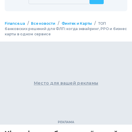
/
/
/
Finance.ua
Все новости
Финтех и Карты
ТОП
банковских решений для ФЛП: когда эквайринг, РРО и бизнес
карты в одном сервисе
Место для вашей рекламы