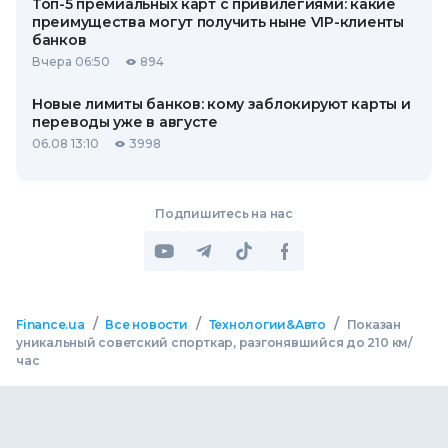
Топ-5 премиальных карт с привилегиями: какие
преимущества могут получить ныне VIP-клиенты
банков
Вчера 06:50
894
Новые лимиты банков: кому заблокируют карты и
переводы уже в августе
06.08 13:10
3998
Подпишитесь на нас
/
/
/
Finance.ua
Все новости
Технологии&Авто
Показан
уникальный советский спорткар, разгонявшийся до 210 км/
час