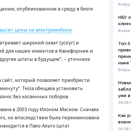
Вчера 
щении, опубликованном в среду в блоге
ЕЖЕМЕСЯЧНЫЙ ОБЗОР
ПУТЕВО
КЕШБЭКА
СТРАХО
НБУ 
клиен
ПУТЕВОДИТЕЛИ ПО
ВСЕ СТ
овысит цены на электромобили
Вчера 
БАНКОВСКИМ КАРТАМ
СТРАХО
атривает широкий охват (услуг) и
Топ-5
приви
ий для наших клиентов в Калифорнии и
ОТЗЫВЫ
КОМПАН
преим
 другие штаты в будущем”, – уточнила
ныне 
ДОСТАВ
Вчера 
а сайт, который позволяет приобрести
КОНТАК
Новые
 минуту”. Tesla обещала установить
забло
уже в
знос без косвенных поборов.
06.08 1
вана в 2003 году Илоном Маском. Сначала
Как р
tors, но впоследствии была переименована
воен
 находится в Пало-Альто (штат
05.08 1