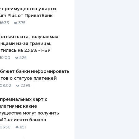
 преимущества у карты
um Plus от ПриватБанк
16:33
375
отная плата, получаемая
нцами из-за границы,
тилась на 23,6% - НБУ
10:00
526
обяжет банки информировать
тов о статусе платежей
08:02
2399
 премиальных карт с
легиями: какие
ущества могут получить
VIP-клиенты банков
06:50
851