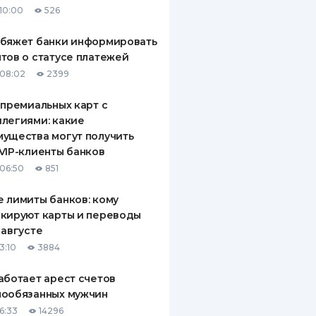
10:00
526
ДИТЕЛИ ПО
ВАНИЮ
обяжет банки информировать
тов о статусе платежей
РАХОВЫЕ ПОЛИСЫ
08:02
2399
ВЫЕ КОМПАНИИ
 премиальных карт с
легиями: какие
 О СТРАХОВЫХ
ИЯХ
ущества могут получить
VIP-клиенты банков
КА И ОПЛАТА
06:50
851
ТЫ
 лимиты банков: кому
кируют карты и переводы
 августе
3:10
3884
аботает арест счетов
нообязанных мужчин
6:33
14296