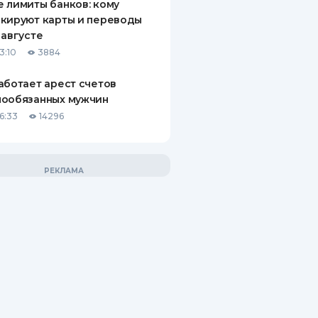
 лимиты банков: кому
кируют карты и переводы
 августе
3:10
3884
аботает арест счетов
нообязанных мужчин
6:33
14296