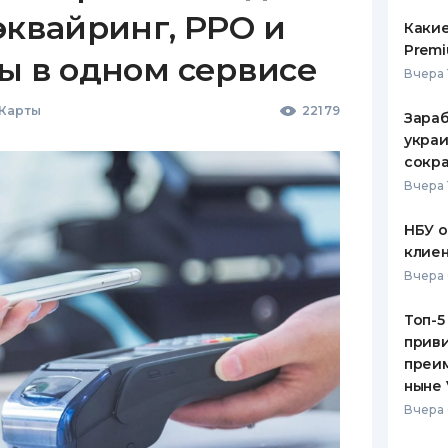
эквайринг, РРО и
Какие
Premi
ы в одном сервисе
Вчера 
 Карты
22179
Зараб
украи
сокра
Вчера 
НБУ 
клиен
Вчера 
Топ-5
приви
преим
ныне 
Вчера 