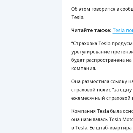
Об этом говорится в сооб
Tesla.
Читайте также:
Tesla п
“Страховка Tesla предусм
урегулирование претенз
будет распространена на
компания.
Она разместила ссылку н
страховой полис “за одну
ежемесячный страховой в
Компания Tesla была осно
она называлась Tesla Mo
в Tesla. Ее штаб-квартира