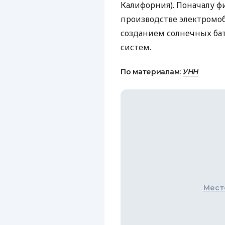
Калифорния). Поначалу ф
производстве электромоб
созданием солнечных ба
систем.
По материалам:
УНН
Мест