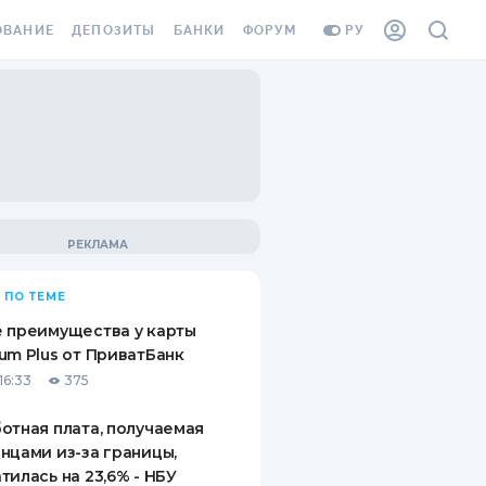
ОВАНИЕ
ДЕПОЗИТЫ
БАНКИ
ФОРУМ
РУ
ВСЕ ДЕПОЗИТЫ
ВСЕ БАНКИ
ВАНИЕ ЖИЛЬЯ ОТ
ДЕПОЗИТЫ В USD
ОТЗЫВЫ О БАНКАХ
И ШАХЕДОВ
ДЕПОЗИТЫ В EUR
МИКРОФИНАНСОВЫЕ
АХОВКА ЗАГРАНИЦУ
ОРГАНИЗАЦИИ
БОНУС К ДЕПОЗИТАМ
ОТЗЫВЫ ОБ МФО
УСЛОВИЯ АКЦИИ
Я КАРТА
 ПО ТЕМЕ
ВОПРОСЫ И ОТВЕТЫ
ОННАЯ ВИНЬЕТКА
 преимущества у карты
ДЕПОЗИТНЫЙ КАЛЬКУЛЯТОР
um Plus от ПриватБанк
Я СОТРУДНИКОВ
16:33
375
ПУТЕВОДИТЕЛИ ПО
SSISTANCE
СБЕРЕЖЕНИЯМ
отная плата, получаемая
нцами из-за границы,
ВАНИЕ ОТ
тилась на 23,6% - НБУ
ТНЫХ СЛУЧАЕВ