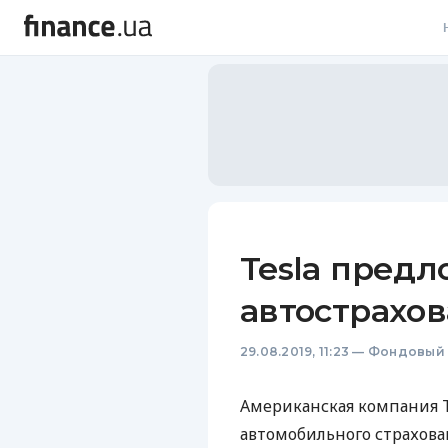
В
В
Л
А
Н
Tesla пред
С
автострахо
П
29.08.2019, 11:23
—
Фондовый 
Т
Р
Американская компания 
автомобильного страхова