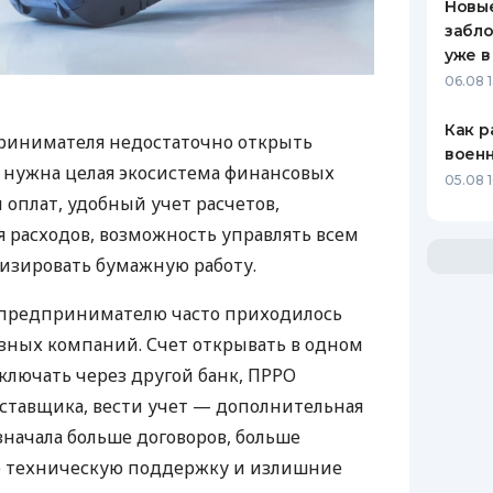
Новые
забло
уже в
06.08 1
Как р
ринимателя недостаточно открыть
воен
у нужна целая экосистема финансовых
05.08 1
 оплат, удобный учет расчетов,
 расходов, возможность управлять всем
изировать бумажную работу.
д предпринимателю часто приходилось
азных компаний. Счет открывать в одном
ключать через другой банк, ПРРО
оставщика, вести учет — дополнительная
значала больше договоров, больше
ю техническую поддержку и излишние